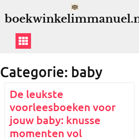
Ga
naar
boekwinkelimmanuel.n
de
inhoud
Categorie:
baby
De leukste
voorleesboeken voor
jouw baby: knusse
momenten vol