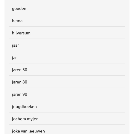
gouden
hema
hilversum
jaar
jan
jaren 60
jaren 80
jaren 90
jeugdboeken
jochem myjer
joke van leeuwen