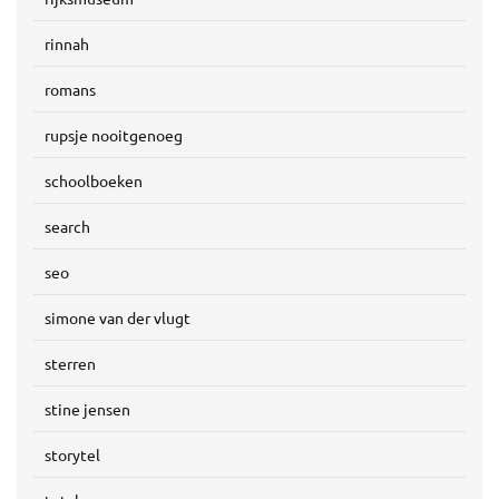
rinnah
romans
rupsje nooitgenoeg
schoolboeken
search
seo
simone van der vlugt
sterren
stine jensen
storytel