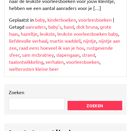
naar de leukste voorleesboeken voor jouw kleintje,
hebben we een aantal aanraders voor je […]
Geplaatst in
baby
,
kinderboeken
,
voorleesboeken
|
Getagd
aanraders
,
baby's
,
band
,
dick bruna
,
grote
haas
,
hazeltje
,
leukste
,
leukste voorleesboeken baby
,
liefdevolle verhaal
,
martin waddell
,
nijntje
,
nijntje aan
zee
,
raad eens hoeveel ik van je hou
,
rustgevende
sfeer
,
sam mcbratney
,
slapengaan
,
strand
,
taalontwikkeling
,
verhalen
,
voorleesboeken
,
welterusten kleine beer
Zoeken
ZOEKEN