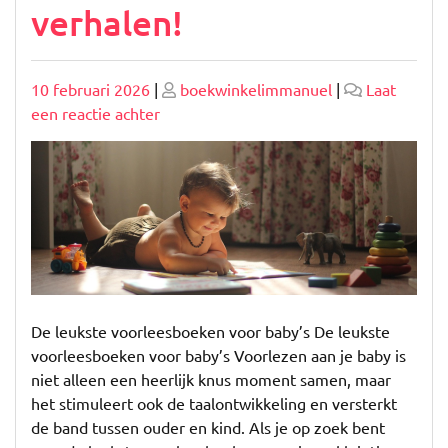
verhalen!
Geplaatst
Geplaatst
10 februari 2026
|
boekwinkelimmanuel
|
Laat
op
op
op
een reactie achter
De
leukste
voorleesboeken
voor
jouw
baby:
knusse
momenten
vol
De leukste voorleesboeken voor baby’s De leukste
verhalen!
voorleesboeken voor baby’s Voorlezen aan je baby is
niet alleen een heerlijk knus moment samen, maar
het stimuleert ook de taalontwikkeling en versterkt
de band tussen ouder en kind. Als je op zoek bent