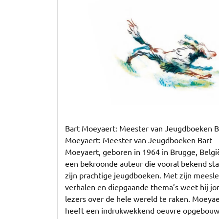
Meester
van
de
Jeugdboeken
Bart Moeyaert: Meester van Jeugdboeken B
Moeyaert: Meester van Jeugdboeken Bart
Moeyaert, geboren in 1964 in Brugge, België
een bekroonde auteur die vooral bekend st
zijn prachtige jeugdboeken. Met zijn meesl
verhalen en diepgaande thema’s weet hij jo
lezers over de hele wereld te raken. Moeyae
heeft een indrukwekkend oeuvre opgebouw