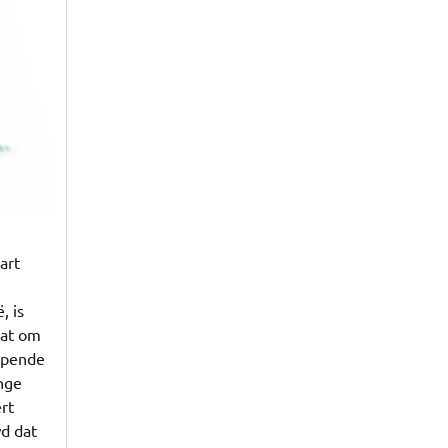
art
, is
aat om
epende
nge
rt
d dat