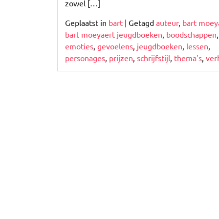
zowel […]
Geplaatst in
bart
|
Getagd
auteur
,
bart moey
bart moeyaert jeugdboeken
,
boodschappen
,
emoties
,
gevoelens
,
jeugdboeken
,
lessen
,
personages
,
prijzen
,
schrijfstijl
,
thema's
,
ver