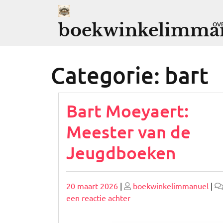
Ga
naar
boekwinkelimman
OV
de
inhoud
Categorie:
bart
Bart Moeyaert:
Meester van de
Jeugdboeken
Geplaatst
Geplaatst
20 maart 2026
|
boekwinkelimmanuel
|
op
op
op
een reactie achter
Bart
Moeyaert: