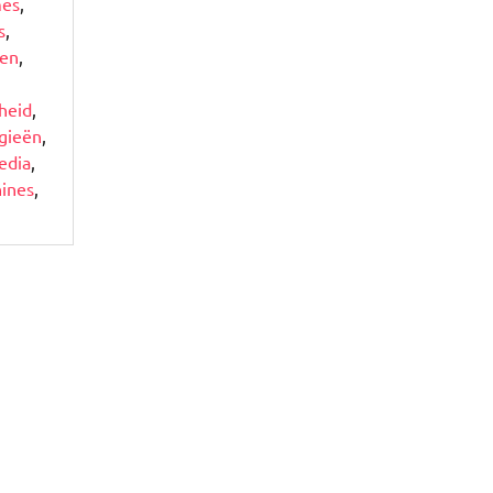
mes
,
s
,
men
,
heid
,
egieën
,
edia
,
ines
,