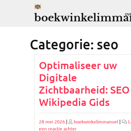
Ga
naar
boekwinkelimman
OV
de
inhoud
Categorie:
seo
Optimaliseer uw
Digitale
Zichtbaarheid: SEO
Wikipedia Gids
Geplaatst
Geplaatst
28 mei 2026
|
boekwinkelimmanuel
|
L
op
op
op
een reactie achter