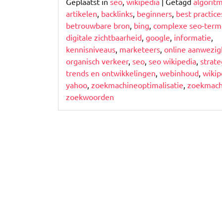
Geplaatst in
seo
,
wikipedia
|
Getagd
algorit
artikelen
,
backlinks
,
beginners
,
best practice
betrouwbare bron
,
bing
,
complexe seo-ter
digitale zichtbaarheid
,
google
,
informatie
,
kennisniveaus
,
marketeers
,
online aanwezig
organisch verkeer
,
seo
,
seo wikipedia
,
strat
trends en ontwikkelingen
,
webinhoud
,
wikip
yahoo
,
zoekmachineoptimalisatie
,
zoekmach
zoekwoorden