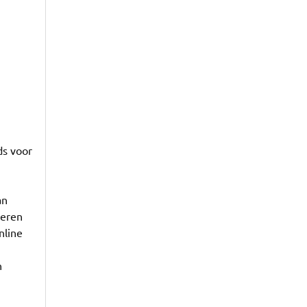
ds voor
an
seren
nline
n