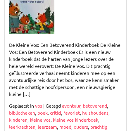
Magie
van
De
Kleine
Vos:
Een
De Kleine Vos: Een Betoverend Kinderboek De Kleine
Betoverend
Vos: Een Betoverend Kinderboek Er is een nieuw
Kinderboek
kinderboek dat de harten van jonge lezers over de
hele wereld verovert: De Kleine Vos. Dit prachtig
geïllustreerde verhaal neemt kinderen mee op een
avontuurlijke reis door het bos, waar ze kennismaken
met de schattige hoofdpersoon, een nieuwsgierige
kleine […]
Geplaatst in
vos
|
Getagd
avontuur
,
betoverend
,
bibliotheken
,
boek
,
critici
,
favoriet
,
huishoudens
,
kinderen
,
kleine vos
,
kleine vos kinderboek
,
leerkrachten
,
leerzaam
,
moed
,
ouders
,
prachtig