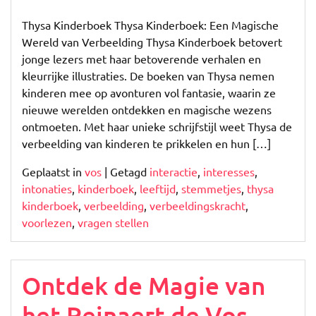
Betoverende
Avonturen
Thysa Kinderboek Thysa Kinderboek: Een Magische
met
Wereld van Verbeelding Thysa Kinderboek betovert
Thysa
jonge lezers met haar betoverende verhalen en
Kinderboek
kleurrijke illustraties. De boeken van Thysa nemen
kinderen mee op avonturen vol fantasie, waarin ze
nieuwe werelden ontdekken en magische wezens
ontmoeten. Met haar unieke schrijfstijl weet Thysa de
verbeelding van kinderen te prikkelen en hun […]
Geplaatst in
vos
|
Getagd
interactie
,
interesses
,
intonaties
,
kinderboek
,
leeftijd
,
stemmetjes
,
thysa
kinderboek
,
verbeelding
,
verbeeldingskracht
,
voorlezen
,
vragen stellen
Ontdek de Magie van
het Reinaert de Vos