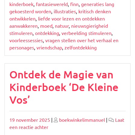
kinderboek
,
fantasiewereld
,
finn
,
generaties lang
gekoesterd worden
,
illustraties
,
kritisch denken
ontwikkelen
,
liefde voor lezen en ontdekken
aanwakkeren
,
moed
,
natuur
,
nieuwsgierigheid
stimuleren
,
ontdekking
,
verbeelding stimuleren
,
voorleessessies
,
vragen stellen over het verhaal en
personages
,
vriendschap
,
zelfontdekking
Ontdek de Magie van
Kinderboek ‘De Kleine
Vos’
Geplaatst
Geplaatst
19 november 2025
|
boekwinkelimmanuel
|
Laat
op
op
op
een reactie achter
Ontdek