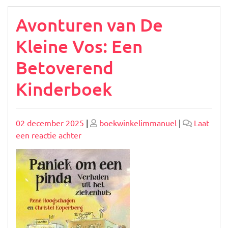
Avonturen van De
Kleine Vos: Een
Betoverend
Kinderboek
Geplaatst
Geplaatst
02 december 2025
|
boekwinkelimmanuel
|
Laat
op
op
op
een reactie achter
Avonturen
van
De
Kleine
Vos:
Een
Betoverend