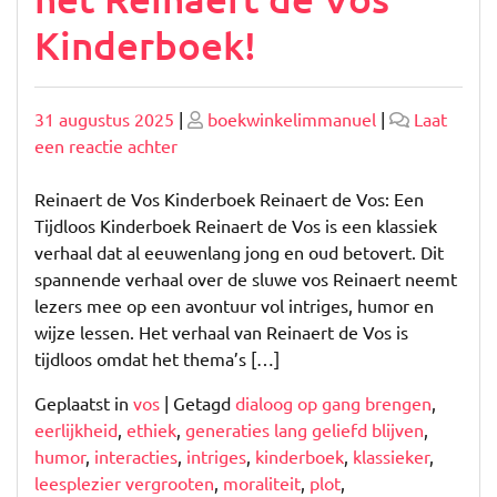
Kinderboek!
Geplaatst
Geplaatst
31 augustus 2025
|
boekwinkelimmanuel
|
Laat
op
op
op
een reactie achter
Ontdek
de
Reinaert de Vos Kinderboek Reinaert de Vos: Een
Magie
Tijdloos Kinderboek Reinaert de Vos is een klassiek
van
verhaal dat al eeuwenlang jong en oud betovert. Dit
het
spannende verhaal over de sluwe vos Reinaert neemt
Reinaert
lezers mee op een avontuur vol intriges, humor en
de
wijze lessen. Het verhaal van Reinaert de Vos is
Vos
tijdloos omdat het thema’s […]
Kinderboek!
Geplaatst in
vos
|
Getagd
dialoog op gang brengen
,
eerlijkheid
,
ethiek
,
generaties lang geliefd blijven
,
humor
,
interacties
,
intriges
,
kinderboek
,
klassieker
,
leesplezier vergrooten
,
moraliteit
,
plot
,