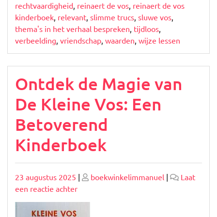
rechtvaardigheid
,
reinaert de vos
,
reinaert de vos
kinderboek
,
relevant
,
slimme trucs
,
sluwe vos
,
thema's in het verhaal bespreken
,
tijdloos
,
verbeelding
,
vriendschap
,
waarden
,
wijze lessen
Ontdek de Magie van
De Kleine Vos: Een
Betoverend
Kinderboek
Geplaatst
Geplaatst
23 augustus 2025
|
boekwinkelimmanuel
|
Laat
op
op
op
een reactie achter
Ontdek
de