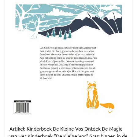
de
Magie
van
Kinderboek
‘De
Kleine
Vos’
Artikel: Kinderboek De Kleine Vos Ontdek De Magie
van Het Kinderboek “De Kleine Vos” Stap binnen in de