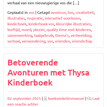
verhaal van een nieuwsgierige vos die […]
Geplaatst in
vos
|
Getagd
avontuur
,
bos
,
creativiteit
,
illustraties
,
inspiratie
,
interactief voorlezen
,
kinderboek
,
kinderboek vos
,
kleurrijke illustraties
,
leeftijd
,
moed
,
plezier
,
quality time met kinderen
,
samenwerking
,
taalgebruik
,
thema's
,
verbeelding
,
verhaal
,
verwondering
,
vos
,
vrienden
,
vriendschap
Betoverende
Avonturen met Thysa
Kinderboek
Geplaatst
Geplaatst
02 september 2025
|
boekwinkelimmanuel
|
Laat
op
op
op
een reactie achter