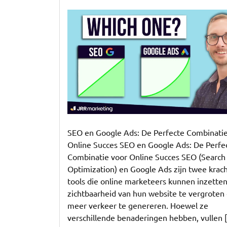
Optimaliseer
uw
Online
Zichtbaarheid
met
SEO
en
Google
Ads
SEO en Google Ads: De Perfecte Combinatie
Online Succes SEO en Google Ads: De Perfe
Combinatie voor Online Succes SEO (Search
Optimization) en Google Ads zijn twee krac
tools die online marketeers kunnen inzette
zichtbaarheid van hun website te vergroten
meer verkeer te genereren. Hoewel ze
verschillende benaderingen hebben, vullen 