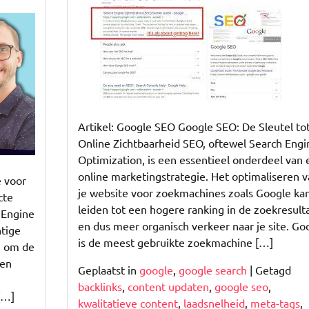
Online
Zichtbaarheid
met
Google
SEO
Artikel: Google SEO Google SEO: De Sleutel to
Online Zichtbaarheid SEO, oftewel Search Engi
Optimization, is een essentieel onderdeel van 
online marketingstrategie. Het optimaliseren v
 voor
je website voor zoekmachines zoals Google ka
cte
leiden tot een hogere ranking in de zoekresult
 Engine
en dus meer organisch verkeer naar je site. Go
htige
is de meest gebruikte zoekmachine […]
n om de
 en
Geplaatst in
google
,
google search
|
Getagd
backlinks
,
content updaten
,
google seo
,
[…]
kwalitatieve content
,
laadsnelheid
,
meta-tags
,