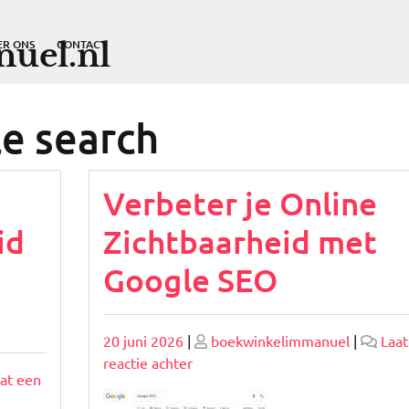
uel.nl
ER ONS
CONTACT
e search
Verbeter je Online
id
Zichtbaarheid met
Google SEO
Geplaatst
Geplaatst
20 juni 2026
|
boekwinkelimmanuel
|
Laat
op
op
op
reactie achter
at een
Verbeter
je