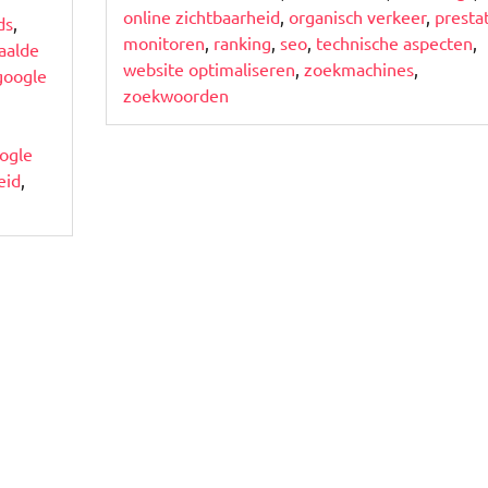
online zichtbaarheid
,
organisch verkeer
,
presta
ds
,
monitoren
,
ranking
,
seo
,
technische aspecten
,
aalde
website optimaliseren
,
zoekmachines
,
google
zoekwoorden
ogle
eid
,