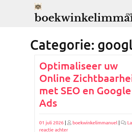
Ga
naar
boekwinkelimman
OV
de
inhoud
Categorie:
googl
Optimaliseer uw
Online Zichtbaarhe
met SEO en Google
Ads
Geplaatst
Geplaatst
01 juli 2026
|
boekwinkelimmanuel
|
La
op
op
op
reactie achter