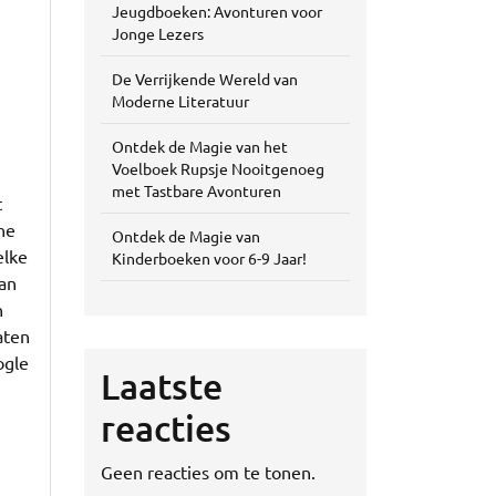
Jeugdboeken: Avonturen voor
Jonge Lezers
De Verrijkende Wereld van
Moderne Literatuur
Ontdek de Magie van het
Voelboek Rupsje Nooitgenoeg
met Tastbare Avonturen
t
ne
Ontdek de Magie van
elke
Kinderboeken voor 6-9 Jaar!
an
n
aten
ogle
Laatste
reacties
Geen reacties om te tonen.