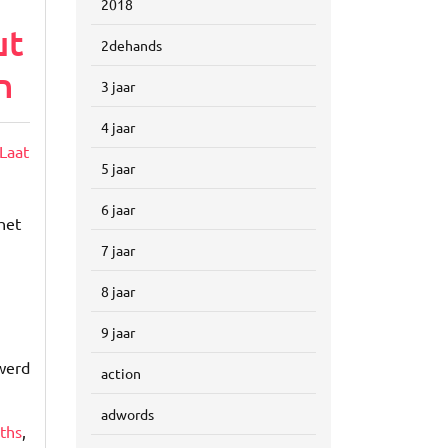
2018
ut
2dehands
n
3 jaar
4 jaar
Laat
5 jaar
6 jaar
het
7 jaar
8 jaar
9 jaar
 werd
action
adwords
iths
,