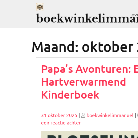
Ga
naar
boekwinkelimman
OV
de
inhoud
Maand:
oktober
Papa’s Avonturen: 
Hartverwarmend
Kinderboek
Geplaatst
Geplaatst
31 oktober 2025
|
boekwinkelimmanuel
|
op
op
op
een reactie achter
Papa’s
Avonturen: