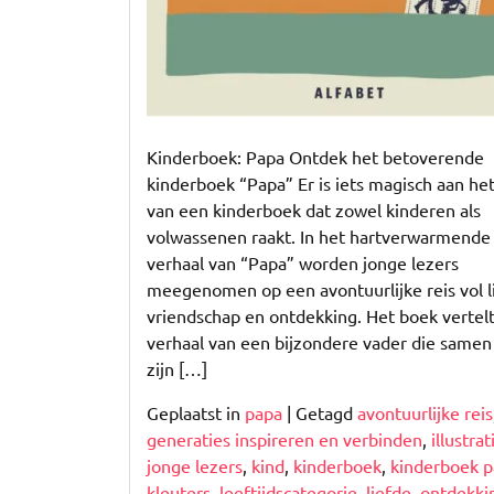
Kinderboek: Papa Ontdek het betoverende
kinderboek “Papa” Er is iets magisch aan he
van een kinderboek dat zowel kinderen als
volwassenen raakt. In het hartverwarmende
verhaal van “Papa” worden jonge lezers
meegenomen op een avontuurlijke reis vol l
vriendschap en ontdekking. Het boek vertelt
verhaal van een bijzondere vader die same
zijn […]
Geplaatst in
papa
|
Getagd
avontuurlijke reis
generaties inspireren en verbinden
,
illustrat
jonge lezers
,
kind
,
kinderboek
,
kinderboek 
kleuters
,
leeftijdscategorie
,
liefde
,
ontdekki