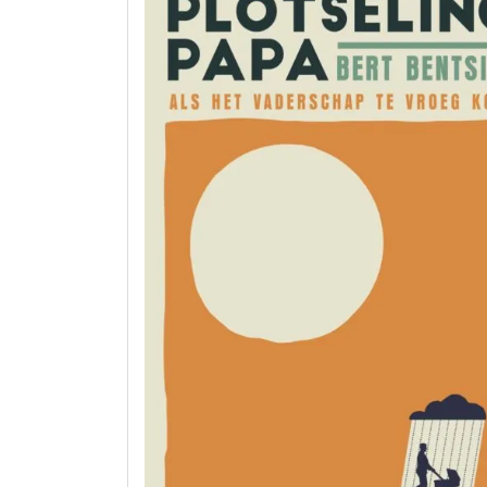
Een
Hartverwarmend
Kinderboek