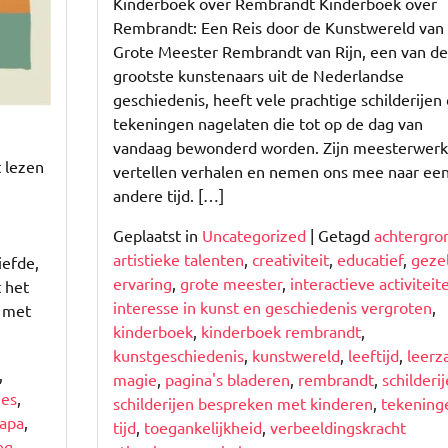
Kinderboek over Rembrandt Kinderboek over
Rembrandt: Een Reis door de Kunstwereld van
Grote Meester Rembrandt van Rijn, een van de
grootste kunstenaars uit de Nederlandse
geschiedenis, heeft vele prachtige schilderijen
tekeningen nagelaten die tot op de dag van
vandaag bewonderd worden. Zijn meesterwer
t lezen
vertellen verhalen en nemen ons mee naar ee
andere tijd. […]
Geplaatst in
Uncategorized
|
Getagd
achtergro
artistieke talenten
,
creativiteit
,
educatief
,
gezel
iefde,
ervaring
,
grote meester
,
interactieve activiteit
 het
interesse in kunst en geschiedenis vergroten
,
n met
kinderboek
,
kinderboek rembrandt
,
kunstgeschiedenis
,
kunstwereld
,
leeftijd
,
leerz
,
magie
,
pagina's bladeren
,
rembrandt
,
schilderi
ies
,
schilderijen bespreken met kinderen
,
tekening
papa
,
tijd
,
toegankelijkheid
,
verbeeldingskracht
ng
,