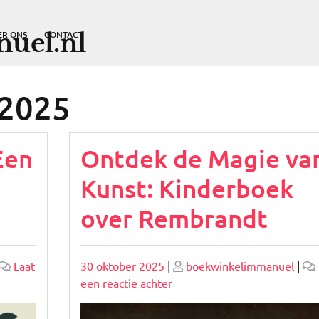
uel.nl
ER ONS
CONTACT
 2025
Een
Ontdek de Magie va
Kunst: Kinderboek
over Rembrandt
Geplaatst
Geplaatst
Laat
30 oktober 2025
|
boekwinkelimmanuel
|
op
op
op
een reactie achter
Ontdek
de