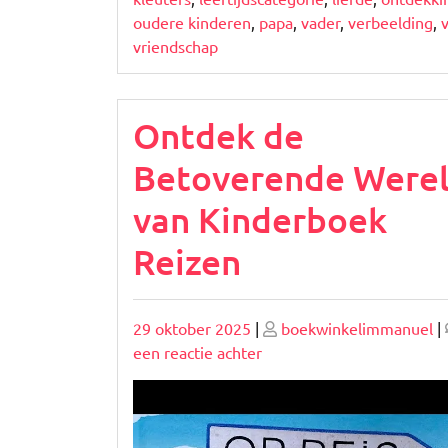
oudere kinderen
,
papa
,
vader
,
verbeelding
,
vriendschap
Ontdek de
Betoverende Were
van Kinderboek
Reizen
Geplaatst
Geplaatst
29 oktober 2025
|
boekwinkelimmanuel
|
op
op
op
een reactie achter
Ontdek
de
Betoverende
Wereld