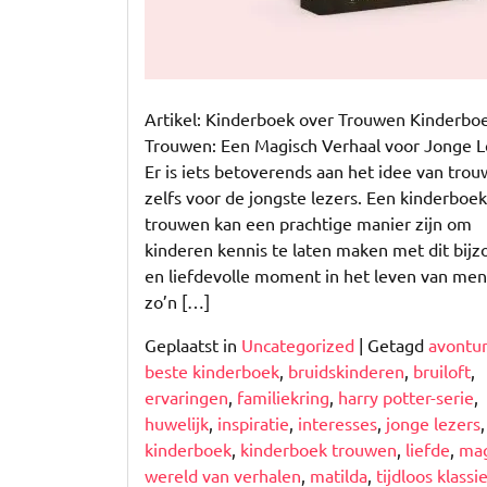
Artikel: Kinderboek over Trouwen Kinderbo
Trouwen: Een Magisch Verhaal voor Jonge L
Er is iets betoverends aan het idee van trou
zelfs voor de jongste lezers. Een kinderboe
trouwen kan een prachtige manier zijn om
kinderen kennis te laten maken met dit bij
en liefdevolle moment in het leven van men
zo’n […]
Geplaatst in
Uncategorized
|
Getagd
avontu
beste kinderboek
,
bruidskinderen
,
bruiloft
,
ervaringen
,
familiekring
,
harry potter-serie
,
huwelijk
,
inspiratie
,
interesses
,
jonge lezers
,
kinderboek
,
kinderboek trouwen
,
liefde
,
mag
wereld van verhalen
,
matilda
,
tijdloos klassi