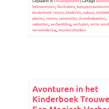
Geplaatst in
Uncategorized
|
Getagd
avontu
belevenissen
,
illustraties
,
kampeeravonture
kinderboek reizen
,
kinderen
,
natuur
,
ontdek
plezier
,
reizen
,
samenzijn
,
strandvakanties
,
vakanties
,
verbeelding
,
verhalen
,
verre oor
verwondering
,
voorleesboeken
Avonturen in het
Kinderboek Trouwe