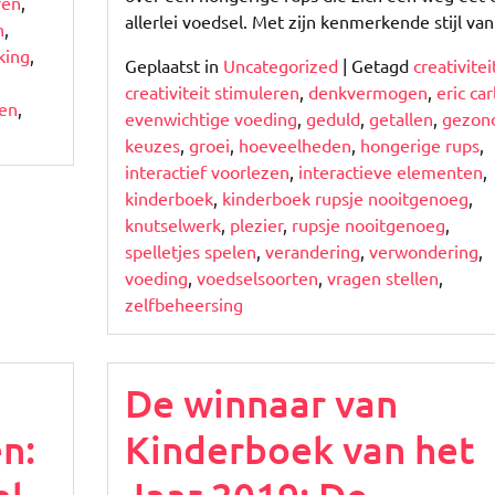
ren
,
allerlei voedsel. Met zijn kenmerkende stijl va
n
,
king
,
Geplaatst in
Uncategorized
|
Getagd
creativitei
creativiteit stimuleren
,
denkvermogen
,
eric car
den
,
evenwichtige voeding
,
geduld
,
getallen
,
gezon
keuzes
,
groei
,
hoeveelheden
,
hongerige rups
,
interactief voorlezen
,
interactieve elementen
,
kinderboek
,
kinderboek rupsje nooitgenoeg
,
knutselwerk
,
plezier
,
rupsje nooitgenoeg
,
spelletjes spelen
,
verandering
,
verwondering
,
voeding
,
voedselsoorten
,
vragen stellen
,
zelfbeheersing
De winnaar van
n:
Kinderboek van het