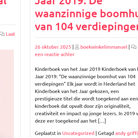
al
Jaar 2019: De
waanzinnige boomh
van 104 verdiepinge
Laat
Geplaatst
Geplaatst
26 oktober 2025
|
boekwinkelimmanuel
|
op
op
op
een reactie achter
De
winnaar
Kinderboek van het Jaar 2019 Kinderboek van 
van
Jaar 2019: “De waanzinnige boomhut van 104
Kinderboek
verdiepingen” Elk jaar wordt in Nederland het
van
Kinderboek van het Jaar gekozen, een
het
prestigieuze titel die wordt toegekend aan een
Jaar
kinderboek dat opvalt door zijn originaliteit,
2019:
creativiteit en impact op jonge lezers. In 2019
De
deze eer toegekend aan het […]
waanzinnige
Geplaatst in
Uncategorized
|
Getagd
andy griff
boomhut