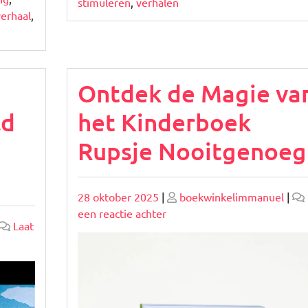
stimuleren
,
verhalen
verhaal
,
Ontdek de Magie va
ld
het Kinderboek
Rupsje Nooitgenoeg
Geplaatst
Geplaatst
28 oktober 2025
|
boekwinkelimmanuel
|
op
op
op
een reactie achter
Laat
Ontdek
de
Magie
van
het