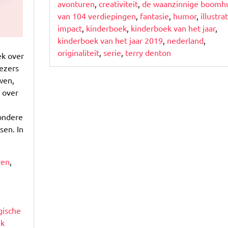
avonturen
,
creativiteit
,
de waanzinnige boomh
van
van 104 verdiepingen
,
fantasie
,
humor
,
illustra
104
impact
,
kinderboek
,
kinderboek van het jaar
,
verdiepingen
kinderboek van het jaar 2019
,
nederland
,
originaliteit
,
serie
,
terry denton
ek over
ezers
wen,
k over
zondere
sen. In
ren
,
ische
ek