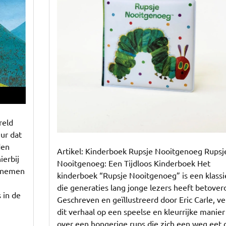
Kinderboek
Rupsje
Nooitgenoeg
reld
ur dat
den
Artikel: Kinderboek Rupsje Nooitgenoeg Rupsj
ierbij
Nooitgenoeg: Een Tijdloos Kinderboek Het
e nemen
kinderboek “Rupsje Nooitgenoeg” is een klassi
die generaties lang jonge lezers heeft betover
 in de
Geschreven en geïllustreerd door Eric Carle, ve
dit verhaal op een speelse en kleurrijke manier
over een hongerige rups die zich een weg eet 