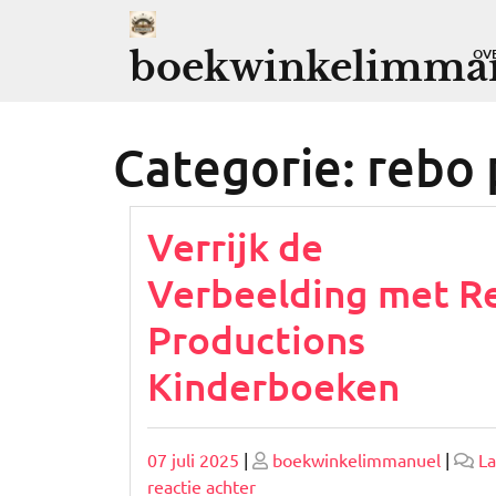
Ga
naar
boekwinkelimman
OV
de
inhoud
Categorie:
rebo 
Verrijk de
Verbeelding met R
Productions
Kinderboeken
Geplaatst
Geplaatst
07 juli 2025
|
boekwinkelimmanuel
|
La
op
op
op
reactie achter