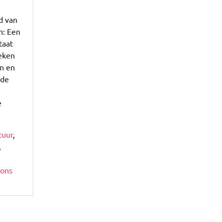
d van
n: Een
taat
oeken
en en
nde
e
tuur
,
,
ions