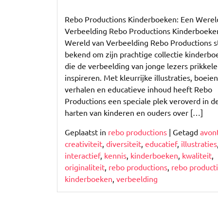
Verrijk
de
Rebo Productions Kinderboeken: Een Werel
Verbeelding
Verbeelding Rebo Productions Kinderboeke
met
Wereld van Verbeelding Rebo Productions s
Rebo
bekend om zijn prachtige collectie kinderb
Productions
die de verbeelding van jonge lezers prikkel
Kinderboeken
inspireren. Met kleurrijke illustraties, boeie
verhalen en educatieve inhoud heeft Rebo
Productions een speciale plek veroverd in d
harten van kinderen en ouders over […]
Geplaatst in
rebo productions
|
Getagd
avon
creativiteit
,
diversiteit
,
educatief
,
illustraties
interactief
,
kennis
,
kinderboeken
,
kwaliteit
,
originaliteit
,
rebo productions
,
rebo product
kinderboeken
,
verbeelding