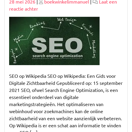
Geplaatst
Geplaatst
28 mei 2026
|
boekwinkelimmanuel
|
Laat een
op
op
op
reactie achter
Optimaliseer
uw
Digitale
Zichtbaarheid:
SEO
Wikipedia
Gids
SEO op Wikipedia SEO op Wikipedia: Een Gids voor
Digitale Zichtbaarheid Gepubliceerd op: 15 september
2021 SEO, ofwel Search Engine Optimization, is een
essentieel onderdeel van digitale
marketingstrategieën. Het optimaliseren van
webinhoud voor zoekmachines kan de online
zichtbaarheid van een website aanzienlijk verbeteren.
Op Wikipedia is er een schat aan informatie te vinden