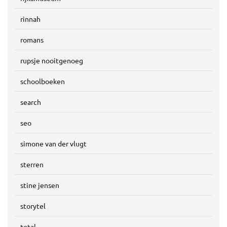
rinnah
romans
rupsje nooitgenoeg
schoolboeken
search
seo
simone van der vlugt
sterren
stine jensen
storytel
total