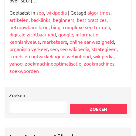
over SEO […]
Geplaatst in
seo
,
wikipedia
|
Getagd
algoritmes
,
artikelen
,
backlinks
,
beginners
,
best practices
,
betrouwbare bron
,
bing
,
complexe seo-termen
,
digitale zichtbaarheid
,
google
,
informatie
,
kennisniveaus
,
marketeers
,
online aanwezigheid
,
organisch verkeer
,
seo
,
seo wikipedia
,
strategieën
,
trends en ontwikkelingen
,
webinhoud
,
wikipedia
,
yahoo
,
zoekmachineoptimalisatie
,
zoekmachines
,
zoekwoorden
Zoeken
ZOEKEN