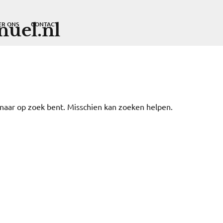
uel.nl
ER ONS
CONTACT
e naar op zoek bent. Misschien kan zoeken helpen.