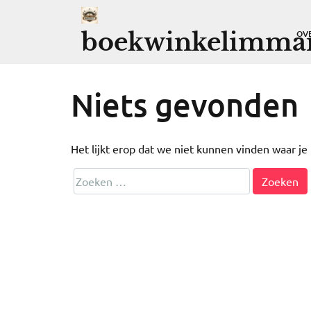
Ga
naar
boekwinkelimman
OV
de
inhoud
Niets gevonden
Het lijkt erop dat we niet kunnen vinden waar j