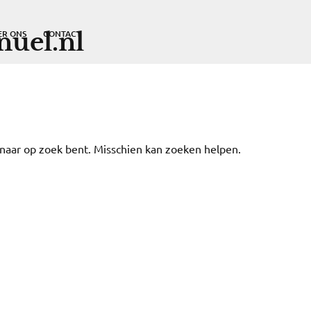
uel.nl
ER ONS
CONTACT
e naar op zoek bent. Misschien kan zoeken helpen.