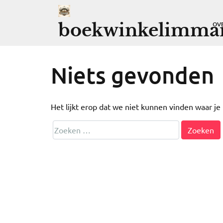
Ga
naar
boekwinkelimman
OV
de
inhoud
Niets gevonden
Het lijkt erop dat we niet kunnen vinden waar j