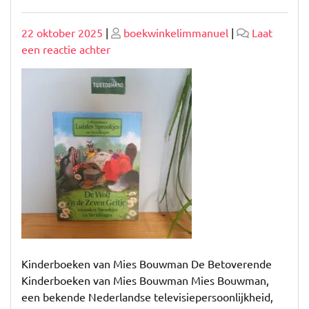
Geplaatst
Geplaatst
22 oktober 2025
|
boekwinkelimmanuel
|
Laat
op
op
op
een reactie achter
Betoverende
Kinderboeken
van
Mies
Bouwman:
Een
Reis
vol
Avontuur
en
Wijsheid
Kinderboeken van Mies Bouwman De Betoverende
Kinderboeken van Mies Bouwman Mies Bouwman,
een bekende Nederlandse televisiepersoonlijkheid,