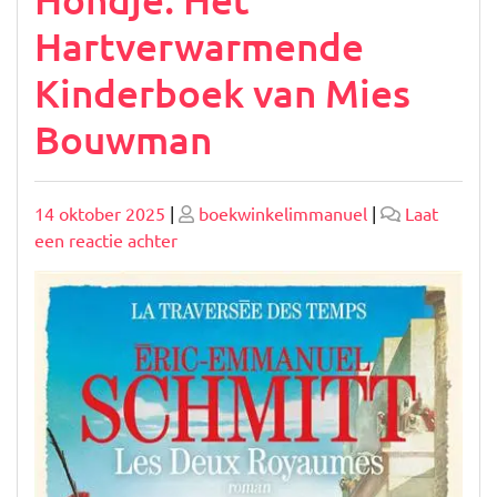
Hartverwarmende
Kinderboek van Mies
Bouwman
Geplaatst
Geplaatst
14 oktober 2025
|
boekwinkelimmanuel
|
Laat
op
op
op
een reactie achter
Hondje:
Het
Hartverwarmende
Kinderboek
van
Mies
Bouwman