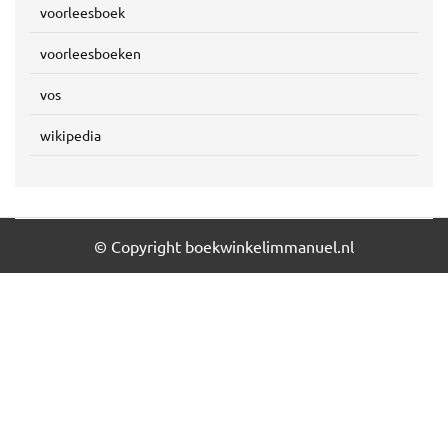
voorleesboek
voorleesboeken
vos
wikipedia
© Copyright boekwinkelimmanuel.nl