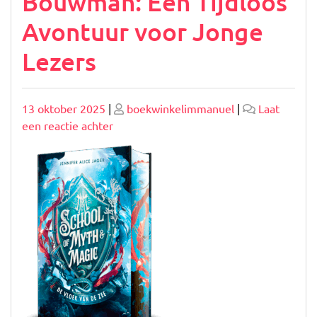
Bouwman: Een Tijdloos
Avontuur voor Jonge
Lezers
Geplaatst
Geplaatst
13 oktober 2025
|
boekwinkelimmanuel
|
Laat
op
op
op
een reactie achter
Betoverend
Kinderboek
van
Mies
Bouwman:
Een
Tijdloos
Avontuur
voor
Jonge
Lezers