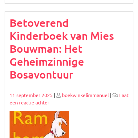
Betoverend
Kinderboek van Mies
Bouwman: Het
Geheimzinnige
Bosavontuur
Geplaatst
Geplaatst
11 september 2025
|
boekwinkelimmanuel
|
Laat
op
op
op
een reactie achter
Betoverend
Kinderboek
van
Mies