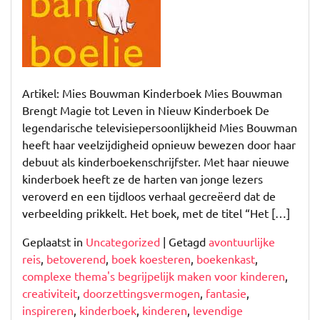
Bouwman:
Het
Geheimzinnige
Bosavontuur
Artikel: Mies Bouwman Kinderboek Mies Bouwman
Brengt Magie tot Leven in Nieuw Kinderboek De
legendarische televisiepersoonlijkheid Mies Bouwman
heeft haar veelzijdigheid opnieuw bewezen door haar
debuut als kinderboekenschrijfster. Met haar nieuwe
kinderboek heeft ze de harten van jonge lezers
veroverd en een tijdloos verhaal gecreëerd dat de
verbeelding prikkelt. Het boek, met de titel “Het […]
Geplaatst in
Uncategorized
|
Getagd
avontuurlijke
reis
,
betoverend
,
boek koesteren
,
boekenkast
,
complexe thema's begrijpelijk maken voor kinderen
,
creativiteit
,
doorzettingsvermogen
,
fantasie
,
inspireren
,
kinderboek
,
kinderen
,
levendige