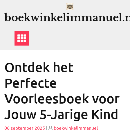
Ga
naar
boekwinkelimmanuel.n
de
inhoud
Ontdek het
Perfecte
Voorleesboek voor
Jouw 5-Jarige Kind
Geplaatst
Geplaatst
06 september 2025
|
boekwinkelimmanuel