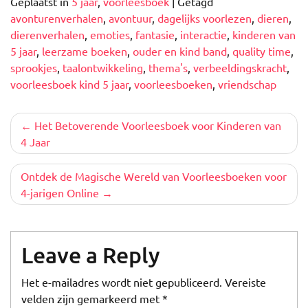
Geplaatst in
5 jaar
,
voorleesboek
|
Getagd
avonturenverhalen
,
avontuur
,
dagelijks voorlezen
,
dieren
,
dierenverhalen
,
emoties
,
fantasie
,
interactie
,
kinderen van
5 jaar
,
leerzame boeken
,
ouder en kind band
,
quality time
,
sprookjes
,
taalontwikkeling
,
thema's
,
verbeeldingskracht
,
voorleesboek kind 5 jaar
,
voorleesboeken
,
vriendschap
Berichtnavigatie
Het Betoverende Voorleesboek voor Kinderen van
4 Jaar
Ontdek de Magische Wereld van Voorleesboeken voor
4-jarigen Online
Leave a Reply
Het e-mailadres wordt niet gepubliceerd.
Vereiste
velden zijn gemarkeerd met
*