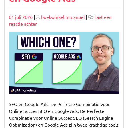
Geplaatst
Geplaatst
01 juli 2026
|
boekwinkelimmanuel
|
Laat een
op
op
op
reactie achter
Optimaliseer
uw
Online
Zichtbaarheid
met
SEO
en
Google
Ads
SEO en Google Ads: De Perfecte Combinatie voor
Online Succes SEO en Google Ads: De Perfecte
Combinatie voor Online Succes SEO (Search Engine
Optimization) en Google Ads zijn twee krachtige tools