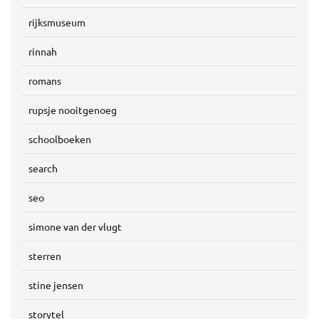
rijksmuseum
rinnah
romans
rupsje nooitgenoeg
schoolboeken
search
seo
simone van der vlugt
sterren
stine jensen
storytel