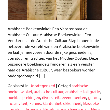
Arabische Boekenwinkel: Een Venster naar de
Arabische Cultuur Arabische Boekenwinkel: Een
Venster naar de Arabische Cultuur Stap binnen in de
betoverende wereld van een Arabische boekenwinkel
en laat je meevoeren door de rijke geschiedenis,
literatuur en tradities van het Midden-Oosten. Deze
bijzondere boekhandels fungeren als een venster
naar de Arabische cultuur, waar bezoekers worden
ondergedompeld […]
Geplaatst in
Uncategorized
|
Getagd
arabische
boekenwinkel
,
arabische cultuur
,
arabische kalligrafie
,
boekbesprekingen
,
diversiteit
,
evenementen
,
genres
,
inclusiviteit
,
kennis
,
klantenbetrokkenheid
,
klassieke
literatuur
,
lezingen
,
literatuur
,
merchandise
,
midden-