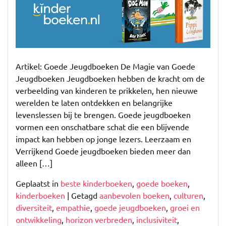
Magie
van
Goede
Jeugdboeken
Artikel: Goede Jeugdboeken De Magie van Goede
Jeugdboeken Jeugdboeken hebben de kracht om de
verbeelding van kinderen te prikkelen, hen nieuwe
werelden te laten ontdekken en belangrijke
levenslessen bij te brengen. Goede jeugdboeken
vormen een onschatbare schat die een blijvende
impact kan hebben op jonge lezers. Leerzaam en
Verrijkend Goede jeugdboeken bieden meer dan
alleen […]
Geplaatst in
beste kinderboeken
,
goede boeken
,
kinderboeken
|
Getagd
aanbevolen boeken
,
culturen
,
diversiteit
,
empathie
,
goede jeugdboeken
,
groei en
ontwikkeling
,
horizon verbreden
,
inclusiviteit
,