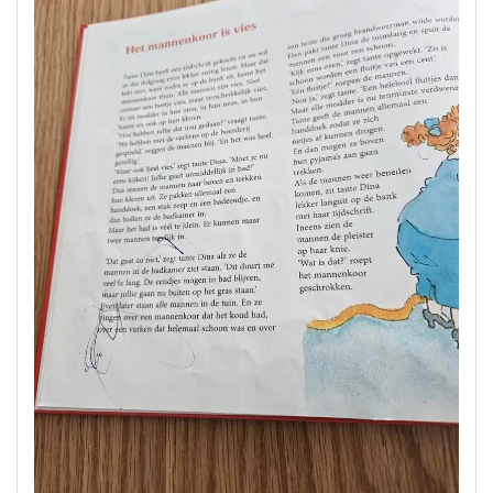
Allerliefste
Tante:
Een
Magische
Verzameling
Verhalen