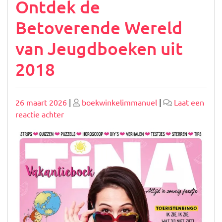
Ontdek de
Betoverende Wereld
van Jeugdboeken uit
2018
Geplaatst
Geplaatst
26 maart 2026
|
boekwinkelimmanuel
|
Laat een
op
op
op
reactie achter
Ontdek
de
Betoverende
Wereld
van
Jeugdboeken
uit
2018