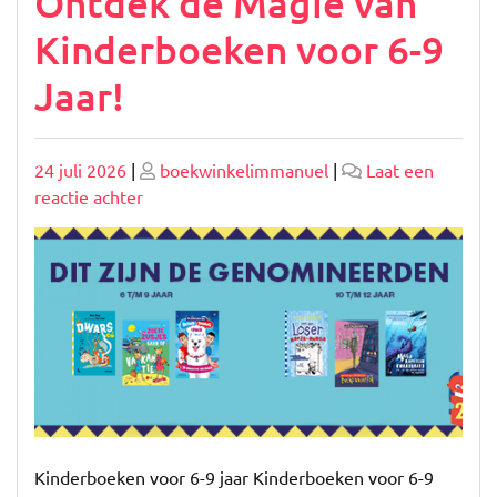
Ontdek de Magie van
Kinderboeken voor 6-9
Jaar!
Geplaatst
Geplaatst
24 juli 2026
|
boekwinkelimmanuel
|
Laat een
op
op
op
reactie achter
Ontdek
de
Magie
van
Kinderboeken
voor
6-
9
Jaar!
Kinderboeken voor 6-9 jaar Kinderboeken voor 6-9