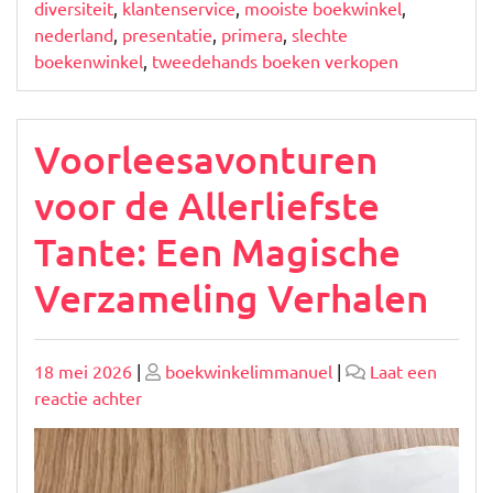
diversiteit
,
klantenservice
,
mooiste boekwinkel
,
nederland
,
presentatie
,
primera
,
slechte
boekenwinkel
,
tweedehands boeken verkopen
Voorleesavonturen
voor de Allerliefste
Tante: Een Magische
Verzameling Verhalen
Geplaatst
Geplaatst
18 mei 2026
|
boekwinkelimmanuel
|
Laat een
op
op
op
reactie achter
Voorleesavonturen
voor
de