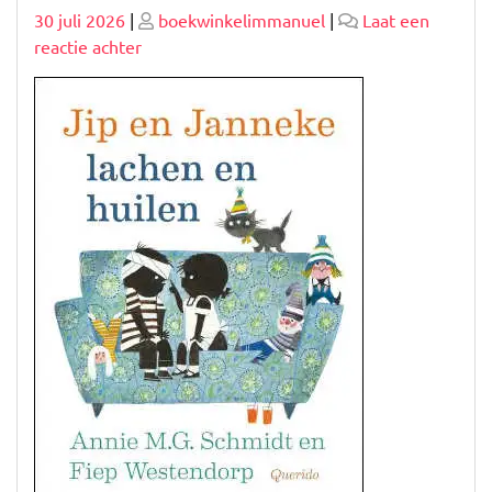
Geplaatst
Geplaatst
30 juli 2026
|
boekwinkelimmanuel
|
Laat een
op
op
op
reactie achter
Ontdek
de
Magie
van
Querido
Jeugdboeken:
Avonturen
voor
Jonge
Lezers