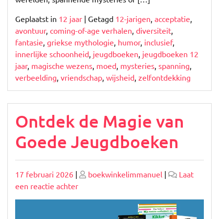
Geplaatst in
12 jaar
|
Getagd
12-jarigen
,
acceptatie
,
avontuur
,
coming-of-age verhalen
,
diversiteit
,
fantasie
,
griekse mythologie
,
humor
,
inclusief
,
innerlijke schoonheid
,
jeugdboeken
,
jeugdboeken 12
jaar
,
magische wezens
,
moed
,
mysteries
,
spanning
,
verbeelding
,
vriendschap
,
wijsheid
,
zelfontdekking
Ontdek de Magie van
Goede Jeugdboeken
Geplaatst
Geplaatst
17 februari 2026
|
boekwinkelimmanuel
|
Laat
op
op
op
een reactie achter
Ontdek
de