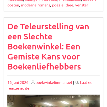
oosten
,
moderne romans
,
poëzie
,
thee
,
venster
De Teleurstelling van
een Slechte
Boekenwinkel: Een
Gemiste Kans voor
Boekenliefhebbers
Geplaatst
Geplaatst
16 juni 2026
|
boekwinkelimmanuel
|
Laat een
op
op
op
reactie achter
De
Teleurstelling
van