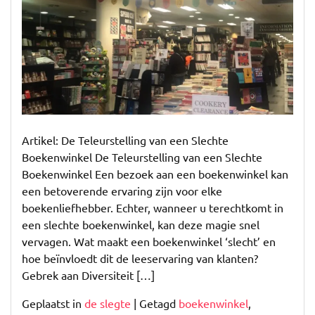
een
Slechte
Boekenwinkel:
Een
Gemiste
Kans
voor
Boekenliefhebbers
Artikel: De Teleurstelling van een Slechte
Boekenwinkel De Teleurstelling van een Slechte
Boekenwinkel Een bezoek aan een boekenwinkel kan
een betoverende ervaring zijn voor elke
boekenliefhebber. Echter, wanneer u terechtkomt in
een slechte boekenwinkel, kan deze magie snel
vervagen. Wat maakt een boekenwinkel ‘slecht’ en
hoe beïnvloedt dit de leeservaring van klanten?
Gebrek aan Diversiteit […]
Geplaatst in
de slegte
|
Getagd
boekenwinkel
,