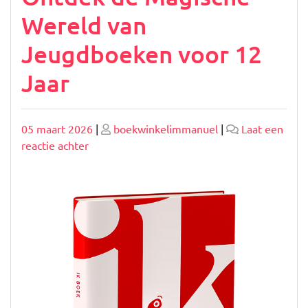
Wereld van
Jeugdboeken voor 12
Jaar
Geplaatst
Geplaatst
05 maart 2026
|
boekwinkelimmanuel
|
Laat een
op
op
op
reactie achter
Ontdek
de
Magische
Wereld
van
Jeugdboeken
voor
12
Jaar