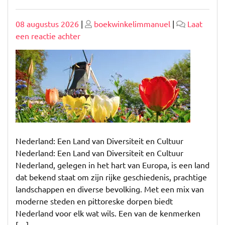
Geplaatst
Geplaatst
08 augustus 2026
|
boekwinkelimmanuel
|
Laat
op
op
op
een reactie achter
Prachtig
Nederland:
Ontdek
de
Diversiteit
en
Schoonheid
van
Nederland: Een Land van Diversiteit en Cultuur
Ons
Nederland: Een Land van Diversiteit en Cultuur
Land
Nederland, gelegen in het hart van Europa, is een land
dat bekend staat om zijn rijke geschiedenis, prachtige
landschappen en diverse bevolking. Met een mix van
moderne steden en pittoreske dorpen biedt
Nederland voor elk wat wils. Een van de kenmerken