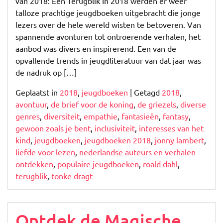
van 2018: Een Terugblik In 2018 werden er weer
talloze prachtige jeugdboeken uitgebracht die jonge
lezers over de hele wereld wisten te betoveren. Van
spannende avonturen tot ontroerende verhalen, het
aanbod was divers en inspirerend. Een van de
opvallende trends in jeugdliteratuur van dat jaar was
de nadruk op […]
Geplaatst in
2018
,
jeugdboeken
|
Getagd
2018
,
avontuur
,
de brief voor de koning
,
de griezels
,
diverse
genres
,
diversiteit
,
empathie
,
fantasieën
,
fantasy
,
gewoon zoals je bent
,
inclusiviteit
,
interesses van het
kind
,
jeugdboeken
,
jeugdboeken 2018
,
jonny lambert
,
liefde voor lezen
,
nederlandse auteurs en verhalen
ontdekken
,
populaire jeugdboeken
,
roald dahl
,
terugblik
,
tonke dragt
Ontdek de Magische