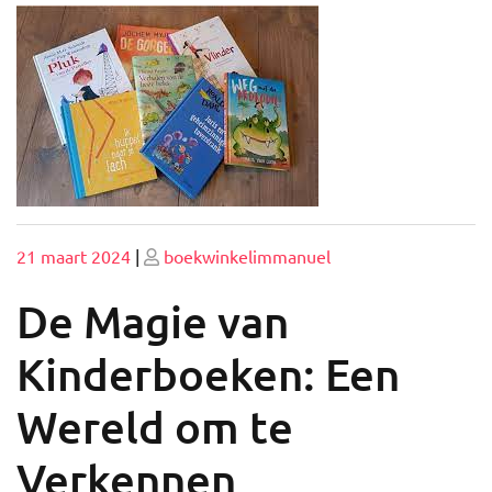
Geplaatst
Geplaatst
21 maart 2024
|
boekwinkelimmanuel
op
op
De Magie van
Kinderboeken: Een
Wereld om te
Verkennen