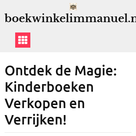
Ga
naar
boekwinkelimmanuel.n
de
inhoud
Ontdek de Magie:
Kinderboeken
Verkopen en
Verrijken!