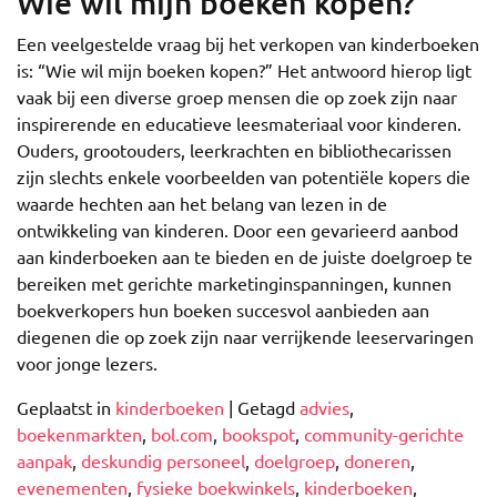
Wie wil mijn boeken kopen?
Een veelgestelde vraag bij het verkopen van kinderboeken
is: “Wie wil mijn boeken kopen?” Het antwoord hierop ligt
vaak bij een diverse groep mensen die op zoek zijn naar
inspirerende en educatieve leesmateriaal voor kinderen.
Ouders, grootouders, leerkrachten en bibliothecarissen
zijn slechts enkele voorbeelden van potentiële kopers die
waarde hechten aan het belang van lezen in de
ontwikkeling van kinderen. Door een gevarieerd aanbod
aan kinderboeken aan te bieden en de juiste doelgroep te
bereiken met gerichte marketinginspanningen, kunnen
boekverkopers hun boeken succesvol aanbieden aan
diegenen die op zoek zijn naar verrijkende leeservaringen
voor jonge lezers.
Geplaatst in
kinderboeken
|
Getagd
advies
,
boekenmarkten
,
bol.com
,
bookspot
,
community-gerichte
aanpak
,
deskundig personeel
,
doelgroep
,
doneren
,
evenementen
,
fysieke boekwinkels
,
kinderboeken
,