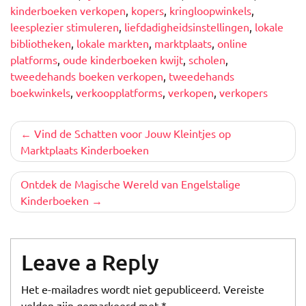
kinderboeken verkopen
,
kopers
,
kringloopwinkels
,
leesplezier stimuleren
,
liefdadigheidsinstellingen
,
lokale
bibliotheken
,
lokale markten
,
marktplaats
,
online
platforms
,
oude kinderboeken kwijt
,
scholen
,
tweedehands boeken verkopen
,
tweedehands
boekwinkels
,
verkoopplatforms
,
verkopen
,
verkopers
Berichtnavigatie
Vind de Schatten voor Jouw Kleintjes op
Marktplaats Kinderboeken
Ontdek de Magische Wereld van Engelstalige
Kinderboeken
Leave a Reply
Het e-mailadres wordt niet gepubliceerd.
Vereiste
velden zijn gemarkeerd met
*