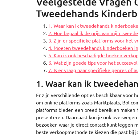
Veelgestelde Vragen 
Tweedehands Kinder
1. Waar kan ik tweedehands kinderboek
2. Hoe bepaal ik de prijs van mijn twee
3. Zijn er specifieke platforms voor he
4. Moeten tweedehands kinderboeken in 
5. Kan ik ook beschadigde boeken verko
6. Wat zijn goede tips voor het succes
7. Is er vraag naar specifieke genres of
1. Waar kan ik tweedeha
Er zijn verschillende opties beschikbaar voor
om online platforms zoals Marktplaats, Bol.c
platforms bieden een breed bereik en maken 
presenteren. Daarnaast kun je ook overwegen
bezoeken waar je direct contact kunt leggen m
beste verkoopmethode te kiezen die past bij 