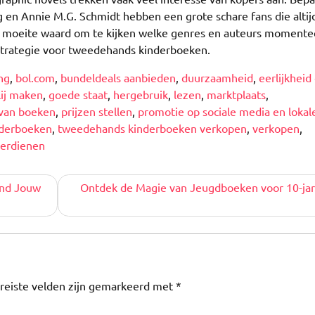
g en Annie M.G. Schmidt hebben een grote schare fans die altij
de moeite waard om te kijken welke genres en auteurs momentee
strategie voor tweedehands kinderboeken.
ng
,
bol.com
,
bundeldeals aanbieden
,
duurzaamheid
,
eerlijkheid
lij maken
,
goede staat
,
hergebruik
,
lezen
,
marktplaats
,
 van boeken
,
prijzen stellen
,
promotie op sociale media en lokal
derboeken
,
tweedehands kinderboeken verkopen
,
verkopen
,
verdienen
ind Jouw
Ontdek de Magie van Jeugdboeken voor 10-jar
reiste velden zijn gemarkeerd met
*