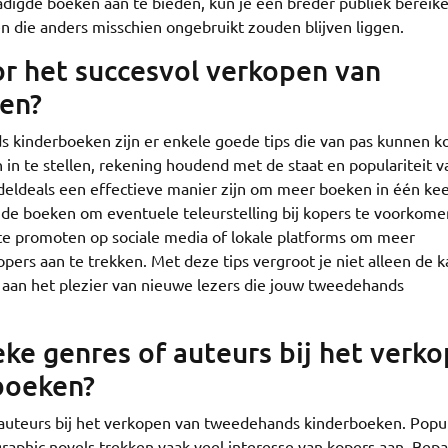
hadigde boeken aan te bieden, kun je een breder publiek bereik
 die anders misschien ongebruikt zouden blijven liggen.
or het succesvol verkopen van
en?
 kinderboeken zijn er enkele goede tips die van pas kunnen 
en in te stellen, rekening houdend met de staat en populariteit 
eldeals een effectieve manier zijn om meer boeken in één kee
n de boeken om eventuele teleurstelling bij kopers te voorkome
 te promoten op sociale media of lokale platforms om meer
pers aan te trekken. Met deze tips vergroot je niet alleen de 
j aan het plezier van nieuwe lezers die jouw tweedehands
ieke genres of auteurs bij het verk
boeken?
of auteurs bij het verkopen van tweedehands kinderboeken. Popu
graphic novels trekken vaak veel interesse van kopers aan. Bep