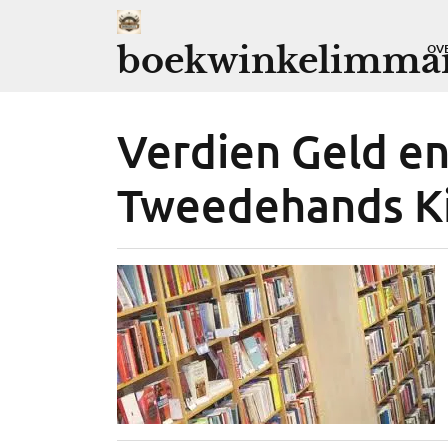
Ga
naar
boekwinkelimman
OV
de
inhoud
Verdien Geld en
Tweedehands K