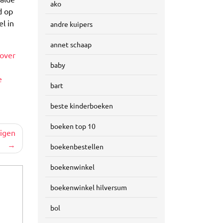
ako
d op
l in
andre kuipers
annet schaap
 over
baby
e
bart
beste kinderboeken
boeken top 10
igen
boekenbestellen
boekenwinkel
boekenwinkel hilversum
bol