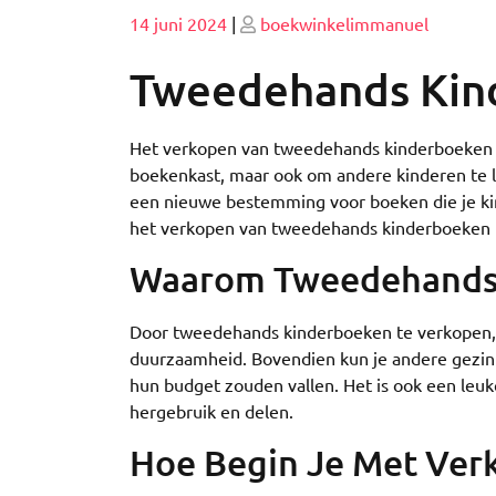
Geplaatst
Geplaatst
14 juni 2024
|
boekwinkelimmanuel
op
op
Tweedehands Kin
Het verkopen van tweedehands kinderboeken is
boekenkast, maar ook om andere kinderen te l
een nieuwe bestemming voor boeken die je kin
het verkopen van tweedehands kinderboeken k
Waarom Tweedehands 
Door tweedehands kinderboeken te verkopen, 
duurzaamheid. Bovendien kun je andere gezin
hun budget zouden vallen. Het is ook een leu
hergebruik en delen.
Hoe Begin Je Met Ver