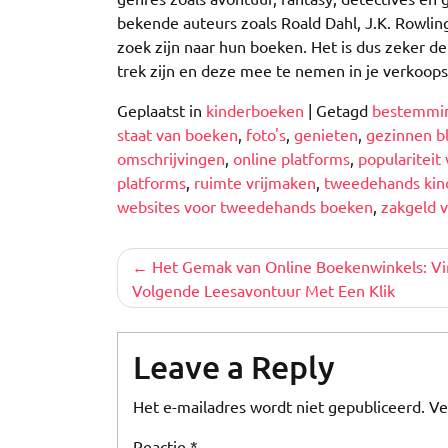
bekende auteurs zoals Roald Dahl, J.K. Rowlin
zoek zijn naar hun boeken. Het is dus zeker 
trek zijn en deze mee te nemen in je verkoop
Geplaatst in
kinderboeken
|
Getagd
bestemmi
staat van boeken
,
foto's
,
genieten
,
gezinnen b
omschrijvingen
,
online platforms
,
populariteit
platforms
,
ruimte vrijmaken
,
tweedehands kin
websites voor tweedehands boeken
,
zakgeld 
Berichtnavigatie
Het Gemak van Online Boekenwinkels: V
Volgende Leesavontuur Met Een Klik
Leave a Reply
Het e-mailadres wordt niet gepubliceerd.
Ve
Reactie
*