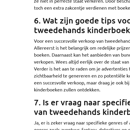
ze niet in perfecte staat verkeren. Door besc
toch een extra zakcentje verdienen met boeken
6. Wat zijn goede tips vo
tweedehands kinderboek
Voor een succesvolle verkoop van tweedehands
Allereerst is het belangrijk om redelijke prijz
boeken. Daarnaast kan het aanbieden van bund
verkopen. Wees altijd eerlijk over de staat va
Verder is het aan te raden om je advertenties
zichtbaarheid te genereren en zo potentiële ko
een succesvolle verkoop, maar draag je ook bi
kinderboeken zullen ontdekken.
7. Is er vraag naar specif
van tweedehands kinder
Ja, er is zeker vraag naar specifieke genres 
genres zoals avontuur, fantasy, detectives en 