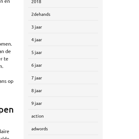
en en
2018
2dehands
3 jaar
4 jaar
komen.
van de
5 jaar
r te
6 jaar
n.
7 jaar
kans op
8 jaar
9 jaar
open
action
adwords
laire
aalde