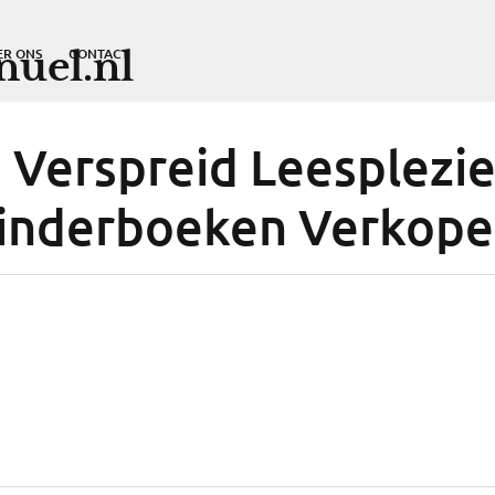
uel.nl
ER ONS
CONTACT
 Verspreid Leesplezie
inderboeken Verkop