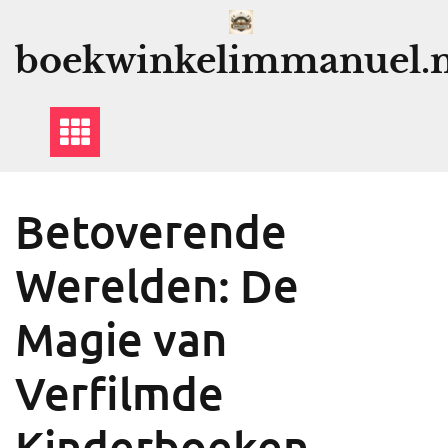
Ga
naar
boekwinkelimmanuel.n
de
inhoud
Betoverende
Werelden: De
Magie van
Verfilmde
Kinderboeken