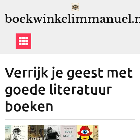
Ga
naar
boekwinkelimmanuel.n
de
inhoud
Verrijk je geest met
goede literatuur
boeken