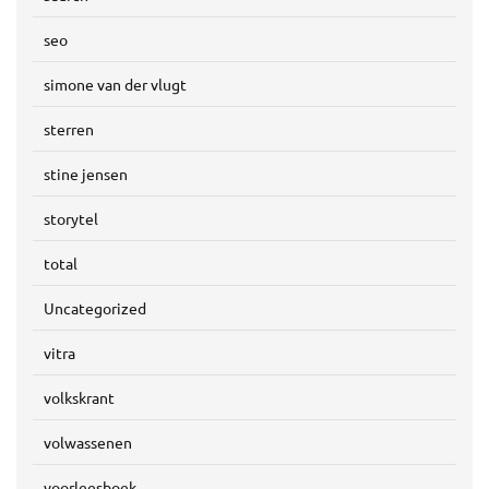
seo
simone van der vlugt
sterren
stine jensen
storytel
total
Uncategorized
vitra
volkskrant
volwassenen
voorleesboek