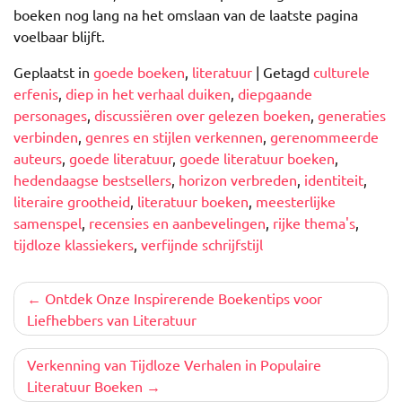
boeken nog lang na het omslaan van de laatste pagina
voelbaar blijft.
Geplaatst in
goede boeken
,
literatuur
|
Getagd
culturele
erfenis
,
diep in het verhaal duiken
,
diepgaande
personages
,
discussiëren over gelezen boeken
,
generaties
verbinden
,
genres en stijlen verkennen
,
gerenommeerde
auteurs
,
goede literatuur
,
goede literatuur boeken
,
hedendaagse bestsellers
,
horizon verbreden
,
identiteit
,
literaire grootheid
,
literatuur boeken
,
meesterlijke
samenspel
,
recensies en aanbevelingen
,
rijke thema's
,
tijdloze klassiekers
,
verfijnde schrijfstijl
Berichtnavigatie
Ontdek Onze Inspirerende Boekentips voor
Liefhebbers van Literatuur
Verkenning van Tijdloze Verhalen in Populaire
Literatuur Boeken