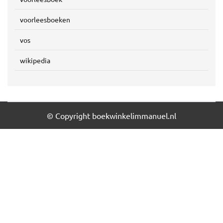
voorleesboeken
vos
wikipedia
© Copyright boekwinkelimmanuel.nl