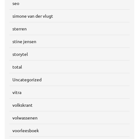
seo
simone van der vlugt
sterren
stine jensen
storytel
total
Uncategorized
vitra
volkskrant
volwassenen
voorleesboek