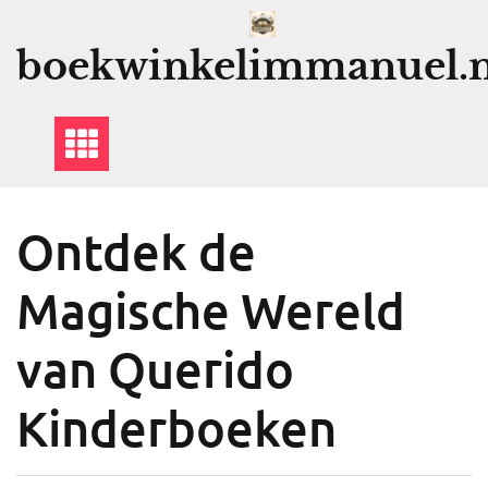
Ga
naar
boekwinkelimmanuel.n
de
inhoud
Ontdek de
Magische Wereld
van Querido
Kinderboeken