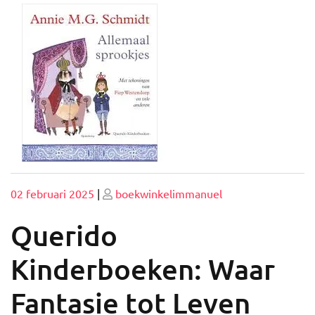
Geplaatst
Geplaatst
02 februari 2025
|
boekwinkelimmanuel
op
op
Querido
Kinderboeken: Waar
Fantasie tot Leven