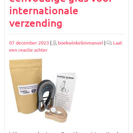
internationale
verzending
Geplaatst
Geplaatst
07 december 2023
|
boekwinkelimmanuel
|
Laat
op
op
op
een reactie achter
Inklaren
voor
beginners:
Een
eenvoudige
gids
voor
internationale
verzending