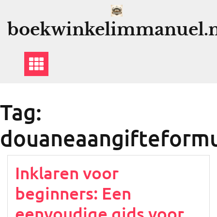
Ga
naar
boekwinkelimmanuel.n
de
inhoud
Tag:
douaneaangifteformu
Inklaren voor
beginners: Een
eenvoudige gids voor