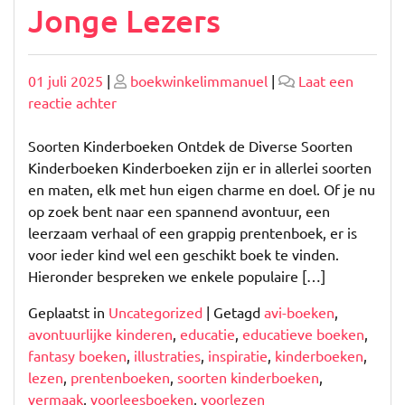
Jonge Lezers
Geplaatst
Geplaatst
01 juli 2025
|
boekwinkelimmanuel
|
Laat een
op
op
op
reactie achter
Diverse
Soorten
Soorten Kinderboeken Ontdek de Diverse Soorten
Kinderboeken:
Kinderboeken Kinderboeken zijn er in allerlei soorten
Een
en maten, elk met hun eigen charme en doel. Of je nu
Wereld
op zoek bent naar een spannend avontuur, een
van
leerzaam verhaal of een grappig prentenboek, er is
Verbeelding
voor ieder kind wel een geschikt boek te vinden.
voor
Hieronder bespreken we enkele populaire […]
Jonge
Geplaatst in
Uncategorized
|
Getagd
avi-boeken
,
Lezers
avontuurlijke kinderen
,
educatie
,
educatieve boeken
,
fantasy boeken
,
illustraties
,
inspiratie
,
kinderboeken
,
lezen
,
prentenboeken
,
soorten kinderboeken
,
vermaak
,
voorleesboeken
,
voorlezen