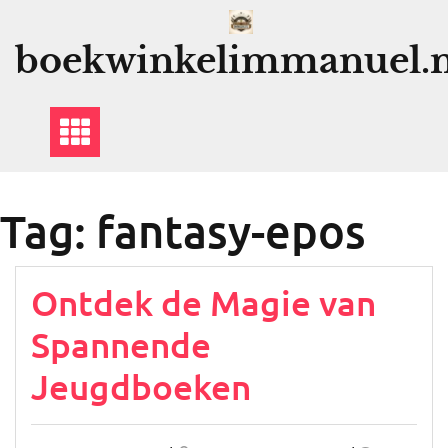
Ga
naar
boekwinkelimmanuel.n
de
inhoud
Tag:
fantasy-epos
Ontdek de Magie van
Spannende
Jeugdboeken