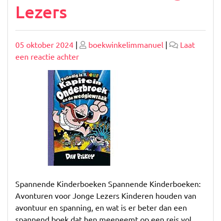
Lezers
Geplaatst
Geplaatst
05 oktober 2024
|
boekwinkelimmanuel
|
Laat
op
op
op
een reactie achter
Ontdek
de
Magie
van
Spannende
Kinderboeken:
Avonturen
voor
Jonge
Lezers
Spannende Kinderboeken Spannende Kinderboeken:
Avonturen voor Jonge Lezers Kinderen houden van
avontuur en spanning, en wat is er beter dan een
spannend boek dat hen meeneemt op een reis vol