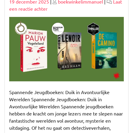
Geplaatst
Geplaatst
19 december 2025
|
boekwinkelimmanuel
|
Laat
op
op
op
een reactie achter
Ontdek
de
Magie
van
Spannende
Jeugdboeken
Spannende Jeugdboeken: Duik in Avontuurlijke
Werelden Spannende Jeugdboeken: Duik in
Avontuurlijke Werelden Spannende jeugdboeken
hebben de kracht om jonge lezers mee te slepen naar
fantastische werelden vol avontuur, mysterie en
uitdaging. Of het nu gaat om detectiveverhalen,