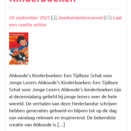
Geplaatst
Geplaatst
20 september 2025
|
boekwinkelimmanuel
|
Laat
op
op
op
een reactie achter
Ontdek
de
Tijdloze
Magie
van
Abkoude’s
Kinderboeken
Abkoude’s Kinderboeken: Een Tijdloze Schat voor
Jonge Lezers Abkoude’s Kinderboeken: Een Tijdloze
Schat voor Jonge Lezers Abkoude’s kinderboeken zijn
al decennialang geliefd bij jonge lezers over de hele
wereld. De verhalen van deze Nederlandse schrijver
hebben generaties geboeid en blijven tot op de dag
van vandaag relevant en inspirerend. De bekendste
creatie van Abkoude is […]