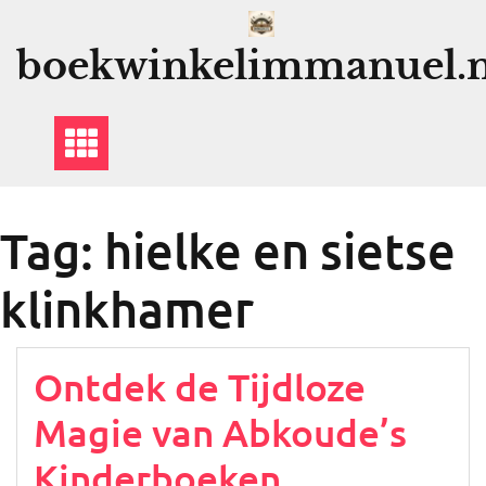
Ga
naar
boekwinkelimmanuel.n
de
inhoud
Tag:
hielke en sietse
klinkhamer
Ontdek de Tijdloze
Magie van Abkoude’s
Kinderboeken