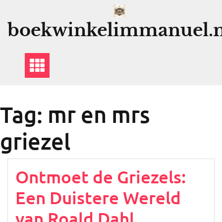
Ga
naar
boekwinkelimmanuel.n
de
inhoud
Tag:
mr en mrs
griezel
Ontmoet de Griezels:
Een Duistere Wereld
van Roald Dahl