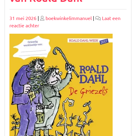
Geplaatst
Geplaatst
31 mei 2026
|
boekwinkelimmanuel
|
Laat een
op
op
op
reactie achter
Ontmoet
de
Griezels:
Een
Duistere
Wereld
van
Roald
Dahl