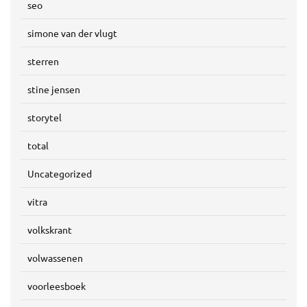
seo
simone van der vlugt
sterren
stine jensen
storytel
total
Uncategorized
vitra
volkskrant
volwassenen
voorleesboek