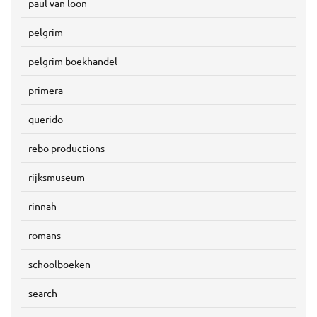
paul van loon
pelgrim
pelgrim boekhandel
primera
querido
rebo productions
rijksmuseum
rinnah
romans
schoolboeken
search