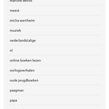
martine delfos
meest
micha wertheim
muziek
nederlandstalige
nl
online boeken lezen
oorlogsverhalen
oude jeugdboeken
paagman
papa