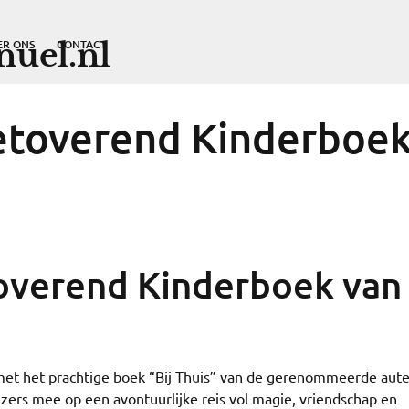
uel.nl
ER ONS
CONTACT
Betoverend Kinderboe
toverend Kinderboek van
t met het prachtige boek “Bij Thuis” van de gerenommeerde aut
zers mee op een avontuurlijke reis vol magie, vriendschap en