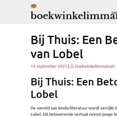
Ga
naar
boekwinkelimman
OV
de
inhoud
Bij Thuis: Een 
van Lobel
Geplaatst
Geplaatst
14 september 2025
|
boekwinkelimmanuel
op
op
Bij Thuis: Een Be
Lobel
De wereld van kinderliteratuur wordt verrijk
Lobel. Dit betoverende verhaal neemt jonge le