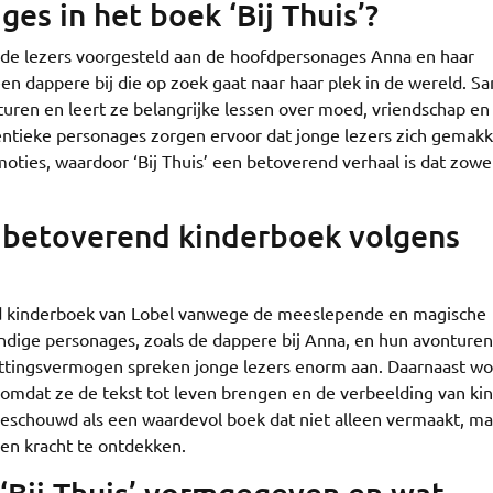
es in het boek ‘Bij Thuis’?
n de lezers voorgesteld aan de hoofdpersonages Anna en haar
 een dappere bij die op zoek gaat naar haar plek in de wereld. 
uren en leert ze belangrijke lessen over moed, vriendschap en
tieke personages zorgen ervoor dat jonge lezers zich gemakke
ties, waardoor ‘Bij Thuis’ een betoverend verhaal is dat zowe
n betoverend kinderboek volgens
end kinderboek van Lobel vanwege de meeslepende en magische
ndige personages, zoals de dappere bij Anna, en hun avonturen
ettingsvermogen spreken jonge lezers enorm aan. Daarnaast w
n, omdat ze de tekst tot leven brengen en de verbeelding van ki
 beschouwd als een waardevol boek dat niet alleen vermaakt, m
en kracht te ontdekken.