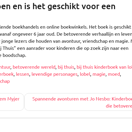
pen en is het geschikt voor een
hillende boekhandels en online boekwinkels. Het boek is geschikt
 vanaf ongeveer 6 jaar oud. De betoverende verhaallijn en leve
 jonge lezers die houden van avontuur, vriendschap en magie.
“Bij Thuis” een aanrader voor kinderen die op zoek zijn naar een
e boodschap.
ntuur
,
betoverende wereld
,
bij thuis
,
bij thuis kinderboek van lo
erboek
,
lessen
,
levendige personages
,
lobel
,
magie
,
moed
,
schap
hem Myjer
Spannende avonturen met Jo Nesbo: Kinderbo
die betover