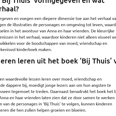
n ‘Bij Thuis’ vormgegeven en wat
rhaal?
ormgegeven en voegen een diepere dimensie toe aan het verhaal v
ngen de illustraties de personages en omgeving tot leven, waar
len in het avontuur van Anna en haar vrienden. De kleurrijke
nissen in het verhaal, waardoor kinderen niet alleen visueel 
twikkelen voor de boodschappen van moed, vriendschap en
tekenisvol kinderboek maken.
ren leren uit het boek ‘Bij Thuis’ 
eren waardevolle lessen leren over moed, vriendschap en
de dappere bij, moedigt jonge lezers aan om hun angsten te
uwen tegemoet te treden. Daarnaast benadrukt het boek het 
Anna en haar vrienden laten zien dat ze door samen te werken
 van de personages in ‘Bij Thuis’ te volgen, kunnen kinderen
leren die hen zullen helpen groeien en bloeien.