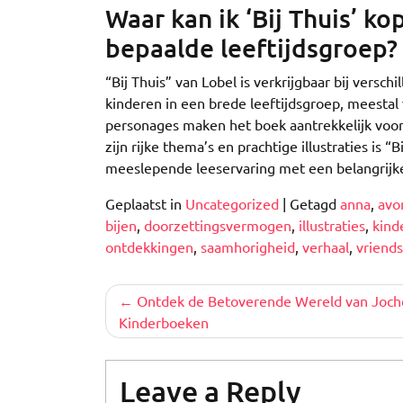
Waar kan ik ‘Bij Thuis’ ko
bepaalde leeftijdsgroep?
“Bij Thuis” van Lobel is verkrijgbaar bij versc
kinderen in een brede leeftijdsgroep, meestal
personages maken het boek aantrekkelijk voor
zijn rijke thema’s en prachtige illustraties is 
meeslepende leeservaring met een belangrijk
Geplaatst in
Uncategorized
|
Getagd
anna
,
avo
bijen
,
doorzettingsvermogen
,
illustraties
,
kind
ontdekkingen
,
saamhorigheid
,
verhaal
,
vriend
Berichtnavigatie
Ontdek de Betoverende Wereld van Joc
Kinderboeken
Leave a Reply