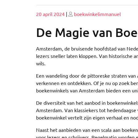
Geplaatst
Geplaatst
20 april 2024
|
boekwinkelimmanuel
op
op
De Magie van Boe
Amsterdam, de bruisende hoofdstad van Neder
lezers sneller laten kloppen. Van historische
wils.
Een wandeling door de pittoreske straten van
verkennen en ontdekken. Of je nu op zoek ben
boekenwinkels van Amsterdam bieden een uni
De diversiteit van het aanbod in boekenwinkels 
Amsterdam. Van klassiekers tot hedendaagse we
boekenwinkel vertelt zijn eigen verhaal en nod
Naast het aanbieden van een scala aan boeke
voor lezers en schrijvers. Regelmatig worden 