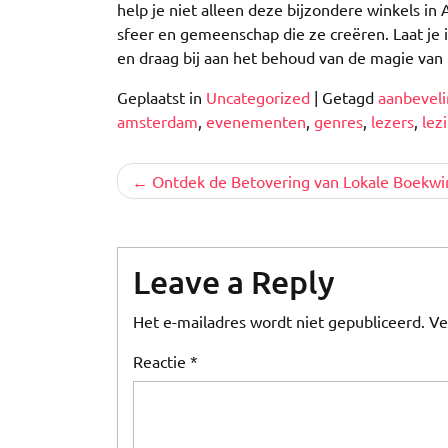
help je niet alleen deze bijzondere winkels i
sfeer en gemeenschap die ze creëren. Laat je
en draag bij aan het behoud van de magie van h
Geplaatst in
Uncategorized
|
Getagd
aanbevel
amsterdam
,
evenementen
,
genres
,
lezers
,
lez
Berichtnavigatie
Ontdek de Betovering van Lokale Boekwi
Leave a Reply
Het e-mailadres wordt niet gepubliceerd.
Ve
Reactie
*