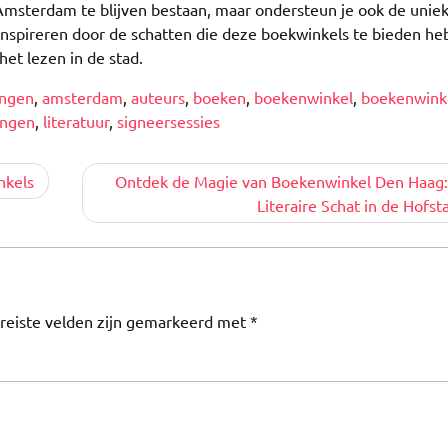
n Amsterdam te blijven bestaan, maar ondersteun je ook de unie
 inspireren door de schatten die deze boekwinkels te bieden h
et lezen in de stad.
ingen
,
amsterdam
,
auteurs
,
boeken
,
boekenwinkel
,
boekenwink
ingen
,
literatuur
,
signeersessies
nkels
Ontdek de Magie van Boekenwinkel Den Haag:
Literaire Schat in de Hofst
reiste velden zijn gemarkeerd met
*