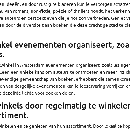
en ideeën, en door rustig te bladeren kun je verborgen schatte
nu van romans, non-fictie, poëzie of thrillers houdt, het verken
e auteurs en perspectieven die je horizon verbreden. Geniet v
en door de diversiteit aan boeken die deze prachtige stad te b
kel evenementen organiseert, zoa
s.
ekwinkel in Amsterdam evenementen organiseert, zoals lezinge
 alleen een unieke kans om auteurs te ontmoeten en meer inzich
en levendige gemeenschap van boekenliefhebbers die samenko
nen van dergelijke evenementen kan je leeservaring verrijken en
e dezelfde liefde voor boeken delen.
nkels door regelmatig te winkele
rtiment.
inkelen en te genieten van hun assortiment. Door lokaal te ko