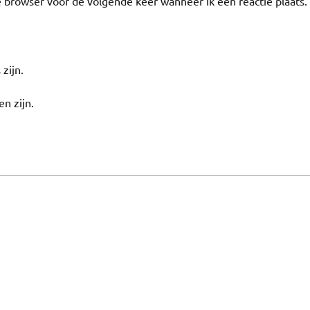
e browser voor de volgende keer wanneer ik een reactie plaats.
 zijn.
en zijn.