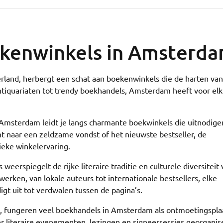
kenwinkels in Amsterd
land, herbergt een schat aan boekenwinkels die de harten van
 antiquariaten tot trendy boekhandels, Amsterdam heeft voor el
 Amsterdam leidt je langs charmante boekwinkels die uitnodige
t naar een zeldzame vondst of het nieuwste bestseller, de
eke winkelervaring.
weerspiegelt de rijke literaire traditie en culturele diversiteit
rken, van lokale auteurs tot internationale bestsellers, elke
igt uit tot verdwalen tussen de pagina’s.
n, fungeren veel boekhandels in Amsterdam als ontmoetingspla
er literaire evenementen, lezingen en signeersessies georganis