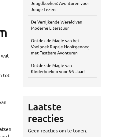
Jeugdboeken: Avonturen voor
Jonge Lezers
De Verrijkende Wereld van
am
Moderne Literatuur
Ontdek de Magie van het
Voelboek Rupsje Nooitgenoeg
met Tastbare Avonturen
k wat
Ontdek de Magie van
Kinderboeken voor 6-9 Jaar!
n tot
 van
Laatste
reacties
atsen
Geen reacties om te tonen.
eerd