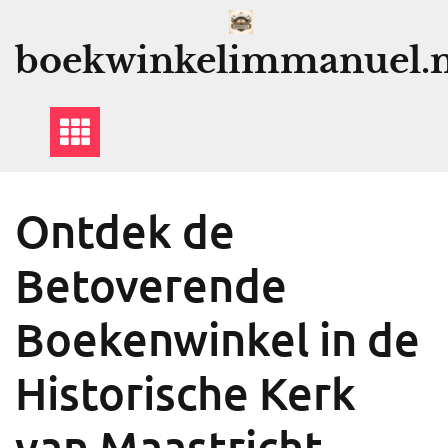
Ga
naar
boekwinkelimmanuel.n
de
inhoud
Ontdek de
Betoverende
Boekenwinkel in de
Historische Kerk
van Maastricht