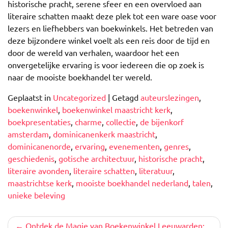
historische pracht, serene sfeer en een overvloed aan
literaire schatten maakt deze plek tot een ware oase voor
lezers en liefhebbers van boekwinkels. Het betreden van
deze bijzondere winkel voelt als een reis door de tijd en
door de wereld van verhalen, waardoor het een
onvergetelijke ervaring is voor iedereen die op zoek is
naar de mooiste boekhandel ter wereld.
Geplaatst in
Uncategorized
|
Getagd
auteurslezingen
,
boekenwinkel
,
boekenwinkel maastricht kerk
,
boekpresentaties
,
charme
,
collectie
,
de bijenkorf
amsterdam
,
dominicanenkerk maastricht
,
dominicanenorde
,
ervaring
,
evenementen
,
genres
,
geschiedenis
,
gotische architectuur
,
historische pracht
,
literaire avonden
,
literaire schatten
,
literatuur
,
maastrichtse kerk
,
mooiste boekhandel nederland
,
talen
,
unieke beleving
Berichtnavigatie
Ontdek de Magie van Boekenwinkel Leeuwarden: