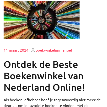
Geplaatst
Geplaatst
11 maart 2024
|
boekwinkelimmanuel
op
op
Ontdek de Beste
Boekenwinkel van
Nederland Online!
Als boekenliefhebber hoef je tegenwoordig niet meer de
deur uit om je favoriete boeken te vinden. Met de