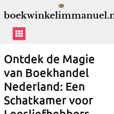
Ga
naar
boekwinkelimmanuel.n
de
inhoud
Ontdek de Magie
van Boekhandel
Nederland: Een
Schatkamer voor
Leesliefhebbers