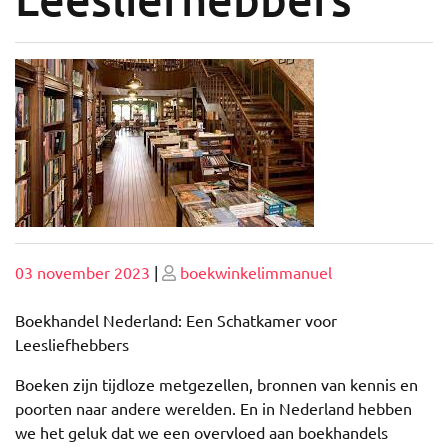
Geplaatst
Geplaatst
03 november 2023
|
boekwinkelimmanuel
op
op
Boekhandel Nederland: Een Schatkamer voor
Leesliefhebbers
Boeken zijn tijdloze metgezellen, bronnen van kennis en
poorten naar andere werelden. En in Nederland hebben
we het geluk dat we een overvloed aan boekhandels