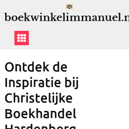
Ga
naar
boekwinkelimmanuel.n
de
inhoud
Ontdek de
Inspiratie bij
Christelijke
Boekhandel
Hardenberg