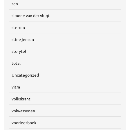
seo
simone van der vlugt
sterren
stine jensen
storytel
total
Uncategorized
vitra
volkskrant
volwassenen
voorleesboek