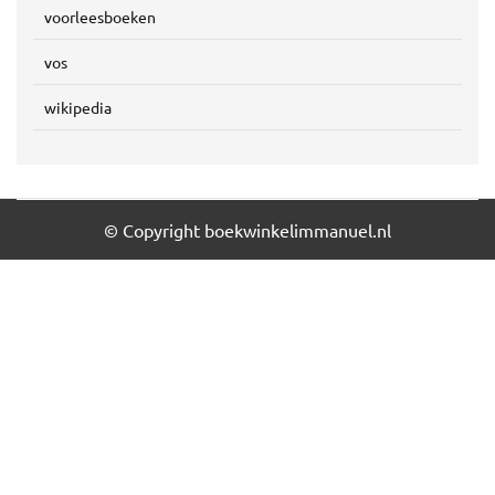
voorleesboeken
vos
wikipedia
© Copyright boekwinkelimmanuel.nl