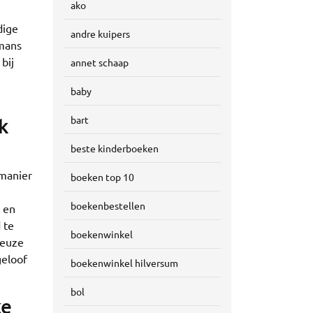
ako
dige
andre kuipers
omans
bij
annet schaap
baby
bart
k
beste kinderboeken
 manier
boeken top 10
boekenbestellen
 en
 te
boekenwinkel
keuze
geloof
boekenwinkel hilversum
bol
ke