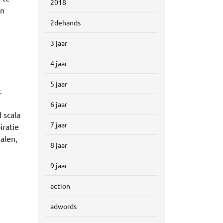
2018
en
2dehands
3 jaar
4 jaar
5 jaar
.
6 jaar
 scala
7 jaar
iratie
alen,
8 jaar
n
9 jaar
action
adwords