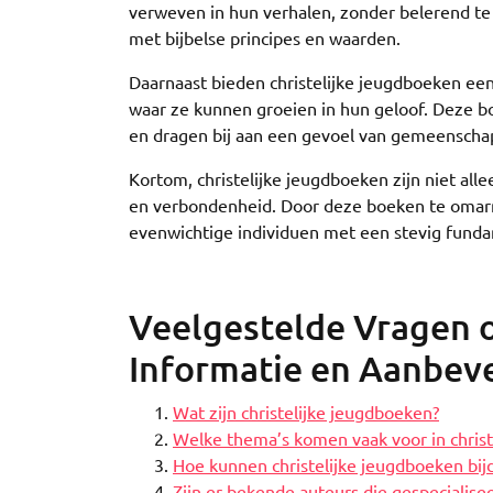
verweven in hun verhalen, zonder belerend te
met bijbelse principes en waarden.
Daarnaast bieden christelijke jeugdboeken een
waar ze kunnen groeien in hun geloof. Deze b
en dragen bij aan een gevoel van gemeenschap 
Kortom, christelijke jeugdboeken zijn niet al
en verbondenheid. Door deze boeken te omarm
evenwichtige individuen met een stevig funda
Veelgestelde Vragen o
Informatie en Aanbev
Wat zijn christelijke jeugdboeken?
Welke thema’s komen vaak voor in christ
Hoe kunnen christelijke jeugdboeken bij
Zijn er bekende auteurs die gespecialisee