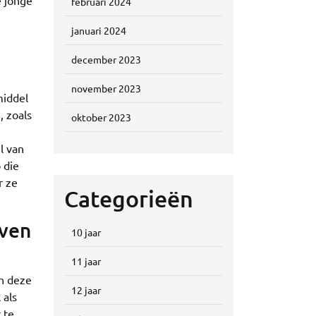
e jonge
februari 2024
januari 2024
december 2023
november 2023
middel
, zoals
oktober 2023
l van
 die
r ze
Categorieën
jven
10 jaar
11 jaar
an deze
12 jaar
 als
 te