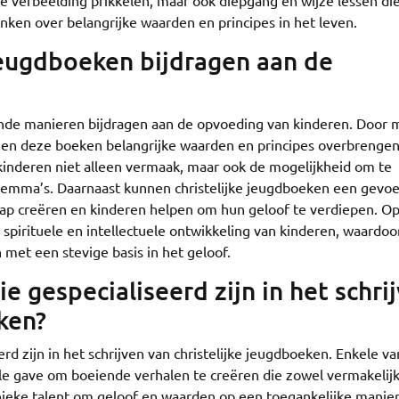
e verbeelding prikkelen, maar ook diepgang en wijze lessen di
ken over belangrijke waarden en principes in het leven.
jeugdboeken bijdragen aan de
ende manieren bijdragen aan de opvoeding van kinderen. Door 
en deze boeken belangrijke waarden en principes overbrengen
 kinderen niet alleen vermaak, maar ook de mogelijkheid om te
ilemma’s. Daarnaast kunnen christelijke jeugdboeken een gevoe
ap creëren en kinderen helpen om hun geloof te verdiepen. Op
spirituele en intellectuele ontwikkeling van kinderen, waardoo
met een stevige basis in het geloof.
e gespecialiseerd zijn in het schri
ken?
erd zijn in het schrijven van christelijke jeugdboeken. Enkele v
 gave om boeiende verhalen te creëren die zowel vermakelijk
unieke talent om geloof en waarden op een toegankelijke manier