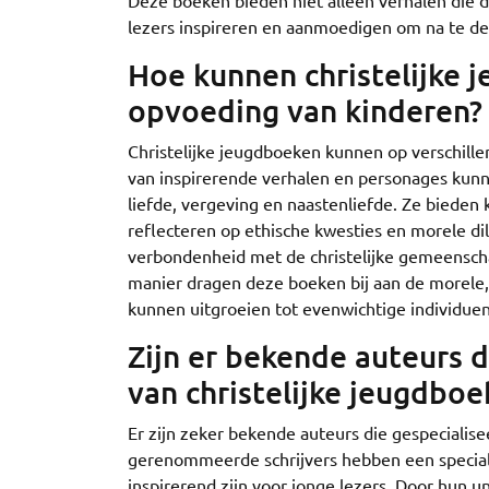
Deze boeken bieden niet alleen verhalen die d
lezers inspireren en aanmoedigen om na te den
Hoe kunnen christelijke 
opvoeding van kinderen?
Christelijke jeugdboeken kunnen op verschill
van inspirerende verhalen en personages kunn
liefde, vergeving en naastenliefde. Ze bieden
reflecteren op ethische kwesties en morele d
verbondenheid met de christelijke gemeensch
manier dragen deze boeken bij aan de morele, 
kunnen uitgroeien tot evenwichtige individuen 
Zijn er bekende auteurs di
van christelijke jeugdboe
Er zijn zeker bekende auteurs die gespecialise
gerenommeerde schrijvers hebben een speciale
inspirerend zijn voor jonge lezers. Door hun 