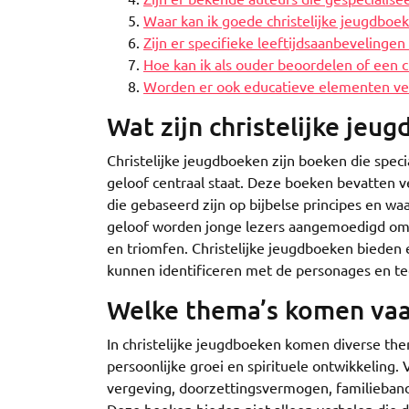
Waar kan ik goede christelijke jeugdboe
Zijn er specifieke leeftijdsaanbevelingen
Hoe kan ik als ouder beoordelen of een ch
Worden er ook educatieve elementen ver
Wat zijn christelijke jeu
Christelijke jeugdboeken zijn boeken die specia
geloof centraal staat. Deze boeken bevatten v
die gebaseerd zijn op bijbelse principes en wa
geloof worden jonge lezers aangemoedigd om 
en triomfen. Christelijke jeugdboeken bieden 
kunnen identificeren met de personages en teg
Welke thema’s komen vaak
In christelijke jeugdboeken komen diverse the
persoonlijke groei en spirituele ontwikkeling
vergeving, doorzettingsvermogen, familiebanden