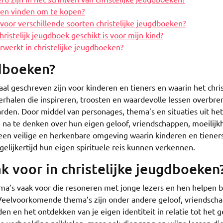
ken vinden om te kopen?
 voor verschillende soorten christelijke jeugdboeken?
ristelijk jeugdboek geschikt is voor mijn kind?
werkt in christelijke jeugdboeken?
gdboeken?
al geschreven zijn voor kinderen en tieners en waarin het chris
erhalen die inspireren, troosten en waardevolle lessen overbr
arden. Door middel van personages, thema’s en situaties uit het
na te denken over hun eigen geloof, vriendschappen, moeilij
een veilige en herkenbare omgeving waarin kinderen en tieners
elijkertijd hun eigen spirituele reis kunnen verkennen.
 voor in christelijke jeugdboeken
ma’s vaak voor die resoneren met jonge lezers en hen helpen b
. Veelvoorkomende thema’s zijn onder andere geloof, vriendscha
 en het ontdekken van je eigen identiteit in relatie tot het g