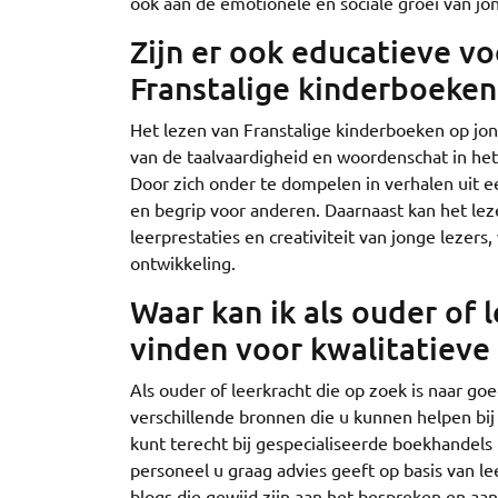
ook aan de emotionele en sociale groei van jon
Zijn er ook educatieve v
Franstalige kinderboeken 
Het lezen van Franstalige kinderboeken op jon
van de taalvaardigheid en woordenschat in het
Door zich onder te dompelen in verhalen uit ee
en begrip voor anderen. Daarnaast kan het le
leerprestaties en creativiteit van jonge lezer
ontwikkeling.
Waar kan ik als ouder of
vinden voor kwalitatieve 
Als ouder of leerkracht die op zoek is naar goe
verschillende bronnen die u kunnen helpen bij
kunt terecht bij gespecialiseerde boekhandels
personeel u graag advies geeft op basis van lee
blogs die gewijd zijn aan het bespreken en aan