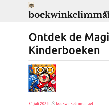
Ga
naar
boekwinkelimman
OV
de
inhoud
Ontdek de Magi
Kinderboeken
Geplaatst
Geplaatst
31 juli 2025
|
boekwinkelimmanuel
op
op