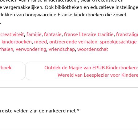
 vergemakkelijken. Ook bibliotheken en educatieve instelling
tdekken van hoogwaardige Franse kinderboeken die zowel
.
,
creativiteit
,
familie
,
fantasie
,
franse literaire traditie
,
franstalig
,
kinderboeken
,
moed
,
ontroerende verhalen
,
sprookjesachtige
rhalen
,
verwondering
,
vriendschap
,
woordenschat
rboek:
Ontdek de Magie van EPUB Kinderboeken:
Wereld van Leesplezier voor Kinder
reiste velden zijn gemarkeerd met
*