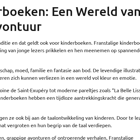
erboeken: Een Wereld va
vontuur
traditie en dat geldt ook voor kinderboeken. Franstalige kinderb
lding van jonge lezers prikkelen en hen meenemen op spannend
chap, moed, familie en fantasie aan bod. De levendige illustrat
ren zich kunnen verliezen in een wereld vol kleur en emotie.
toine de Saint-Exupéry tot moderne pareltjes zoals “La Belle Lis
inderboeken hebben een tijdloze aantrekkingskracht die gener
en ze ook bij aan de taalontwikkeling van kinderen. Door te le
at vergroten en hun begrip van de taal verdiepen.
en, grappige avonturen of ontroerende verhalen, Franstalige