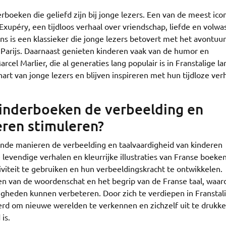
erboeken die geliefd zijn bij jonge lezers. Een van de meest ico
t-Exupéry, een tijdloos verhaal over vriendschap, liefde en volw
is een klassieker die jonge lezers betovert met het avontuurl
Parijs. Daarnaast genieten kinderen vaak van de humor en
rcel Marlier, die al generaties lang populair is in Franstalige l
rt van jonge lezers en blijven inspireren met hun tijdloze ver
kinderboeken de verbeelding en
eren stimuleren?
ende manieren de verbeelding en taalvaardigheid van kinderen
levendige verhalen en kleurrijke illustraties van Franse boeken
teit te gebruiken en hun verbeeldingskracht te ontwikkelen.
en van de woordenschat en het begrip van de Franse taal, waar
igheden kunnen verbeteren. Door zich te verdiepen in Franstal
rd om nieuwe werelden te verkennen en zichzelf uit te drukk
is.