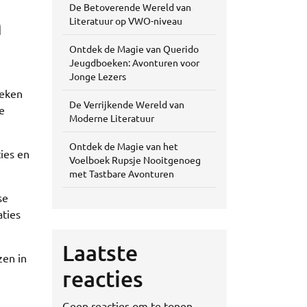
De Betoverende Wereld van
n
Literatuur op VWO-niveau
Ontdek de Magie van Querido
Jeugdboeken: Avonturen voor
Jonge Lezers
oeken
De Verrijkende Wereld van
e
Moderne Literatuur
Ontdek de Magie van het
ies en
Voelboek Rupsje Nooitgenoeg
met Tastbare Avonturen
se
aties
Laatste
zen in
reacties
Geen reacties om te tonen.