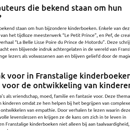
 auteurs die bekend staan om hun
?
ie bekend staan om hun bijzondere kinderboeken. Enkele van de
van het tijdloze meesterwerk “Le Petit Prince”, en Pef, de crea
erhaal “La Belle Lisse Poire du Prince de Motordu”. Deze schri
acht een blijvende indruk achtergelaten in de wereld van Frans
nge lezers als volwassenen aan en blijven geliefd door de magi
 voor in Franstalige kinderboeke
k voor de ontwikkeling van kindere
s als vriendschap, moed, familie en fantasie voor. Deze thema’
an kinderen omdat ze hen helpen bij het begrijpen van complex
t ontwikkelen van empathie. Door verhalen te lezen waarin dez
olle levenslessen en krijgen ze de kans om zich in te leven in
en Franstalige kinderboeken niet alleen bij aan taalvaardigheid