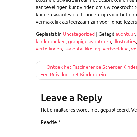
aanbevelingen kunt vinden om uw zoektocht te
kunnen waardevolle bronnen zijn voor het on
vermakelijk als leerzaam zijn voor jonge lezers
Geplaatst in
Uncategorized
|
Getagd
avontuur
kinderboeken
,
grappige avonturen
,
illustraties
vertellingen
,
taalontwikkeling
,
verbeelding
,
ve
Berichtnavigatie
Ontdek het Fascinerende Scherder Kinde
Een Reis door het Kinderbrein
Leave a Reply
Het e-mailadres wordt niet gepubliceerd.
Ve
Reactie
*