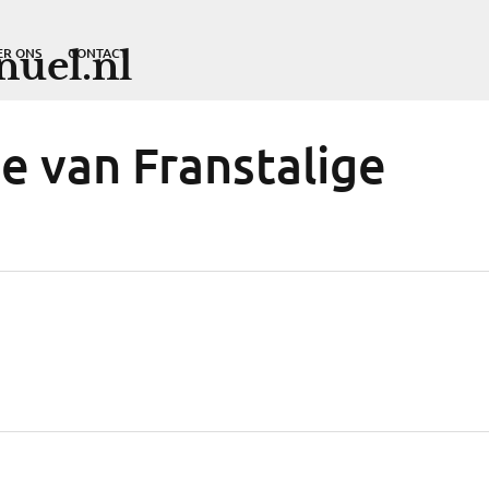
uel.nl
ER ONS
CONTACT
e van Franstalige