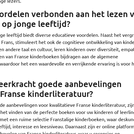
ge lezers.
oordelen verbonden aan het lezen 
op jonge leeftijd?
ge leeftijd biedt diverse educatieve voordelen. Naast het verg
 Frans, stimuleert het ook de cognitieve ontwikkeling van kind
n andere taal en cultuur, leren kinderen over diversiteit, empa
zen van Franse kinderboeken bijdragen aan de algemene
s, waardoor het een waardevolle en verrijkende ervaring is voor 
 leerkracht goede aanbevelingen
Franse kinderliteratuur?
de aanbevelingen voor kwalitatieve Franse kinderliteratuur, zij
 het vinden van de perfecte boeken voor uw kinderen of leerli
 met een ruime selectie Franstalige kinderboeken, waar deskun
ftijd, interesse en leesniveau. Daarnaast zijn er online platfor
bevelen van Franse kinderliteratuur, waar u recensies en