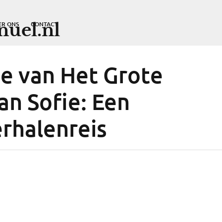
uel.nl
ER ONS
CONTACT
e van Het Grote
n Sofie: Een
rhalenreis