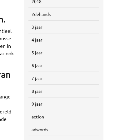
2018
2dehands
n.
3 jaar
ntieel
nusse
4 jaar
en in
5 jaar
ar ook
6 jaar
van
7 jaar
8 jaar
lange
9 jaar
ereld
action
nde
adwords