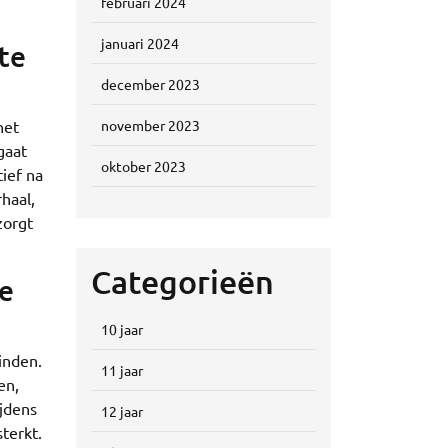
februari 2024
januari 2024
te
december 2023
het
november 2023
gaat
oktober 2023
ief na
haal,
zorgt
Categorieën
ze
10 jaar
inden.
11 jaar
en,
ijdens
12 jaar
terkt.