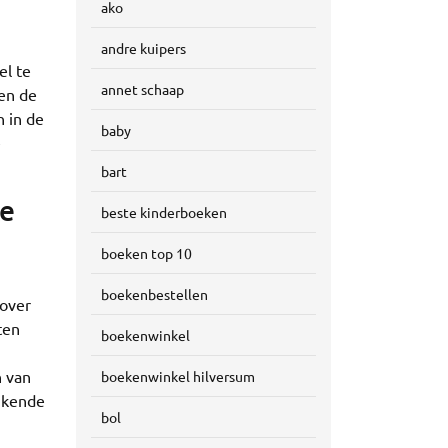
ako
andre kuipers
el te
annet schaap
gen de
 in de
baby
e
bart
ke
beste kinderboeken
boeken top 10
boekenbestellen
 over
ten
boekenwinkel
n van
boekenwinkel hilversum
ijkende
bol