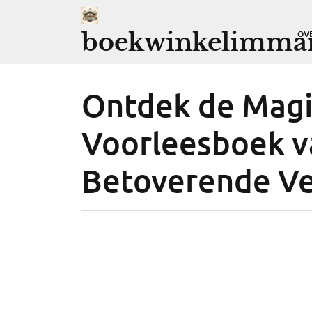
Ga
naar
boekwinkelimman
OV
de
inhoud
Ontdek de Magi
Voorleesboek va
Betoverende Ve