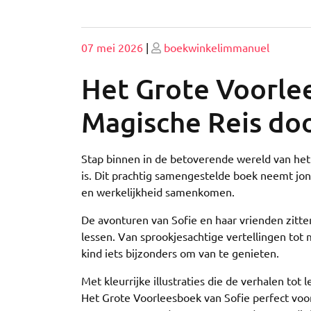
Geplaatst
Geplaatst
07 mei 2026
|
boekwinkelimmanuel
op
op
Het Grote Voorlee
Magische Reis do
Stap binnen in de betoverende wereld van het 
is. Dit prachtig samengestelde boek neemt jo
en werkelijkheid samenkomen.
De avonturen van Sofie en haar vrienden zitt
lessen. Van sprookjesachtige vertellingen tot
kind iets bijzonders om van te genieten.
Met kleurrijke illustraties die de verhalen to
Het Grote Voorleesboek van Sofie perfect voo