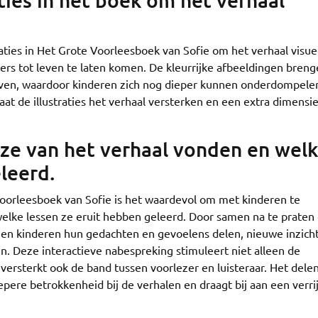
ties in het boek om het verhaal
aties in Het Grote Voorleesboek van Sofie om het verhaal visue
rs tot leven te laten komen. De kleurrijke afbeeldingen bren
even, waardoor kinderen zich nog dieper kunnen onderdompelen
at de illustraties het verhaal versterken en een extra dimensi
ze van het verhaal vonden en wel
leerd.
Voorleesboek van Sofie is het waardevol om met kinderen te
elke lessen ze eruit hebben geleerd. Door samen na te praten
nen kinderen hun gedachten en gevoelens delen, nieuwe inzich
. Deze interactieve nabespreking stimuleert niet alleen de
 versterkt ook de band tussen voorlezer en luisteraar. Het dele
epere betrokkenheid bij de verhalen en draagt bij aan een verr