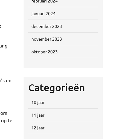
februari 2024
januari 2024
n
e
december 2023
november 2023
bang
oktober 2023
a’s en
Categorieën
10 jaar
p om
11 jaar
 op te
12 jaar