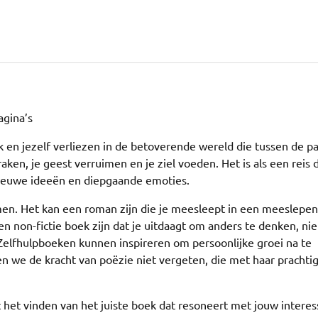
agina’s
k en jezelf verliezen in de betoverende wereld die tussen de pa
raken, je geest verruimen en je ziel voeden. Het is als een reis d
euwe ideeën en diepgaande emoties.
en. Het kan een roman zijn die je meesleept in een meeslepe
en non-fictie boek zijn dat je uitdaagt om anders te denken, n
 Zelfhulpboeken kunnen inspireren om persoonlijke groei na te
aten we de kracht van poëzie niet vergeten, die met haar prachti
 het vinden van het juiste boek dat resoneert met jouw interes