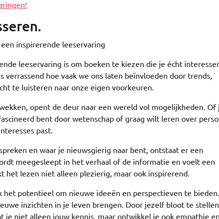
aringen!
sseren.
t een inspirerende leeservaring
rende leeservaring is om boeken te kiezen die je écht interesse
 is verrassend hoe vaak we ons laten beïnvloeden door trends,
ht te luisteren naar onze eigen voorkeuren.
 wekken, opent de deur naar een wereld vol mogelijkheden. Of 
fascineerd bent door wetenschap of graag wilt leren over perso
interesses past.
preken en waar je nieuwsgierig naar bent, ontstaat er een
wordt meegesleept in het verhaal of de informatie en voelt een
het lezen niet alleen plezierig, maar ook inspirerend.
 het potentieel om nieuwe ideeën en perspectieven te bieden
uwe inzichten in je leven brengen. Door jezelf bloot te stelle
 je niet alleen jouw kennis, maar ontwikkel je ook empathie e