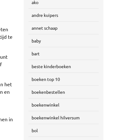
ako
andre kuipers
annet schaap
eten
ijd te
baby
bart
kunt
f
beste kinderboeken
boeken top 10
in het
en en
boekenbestellen
boekenwinkel
boekenwinkel hilversum
men in
bol