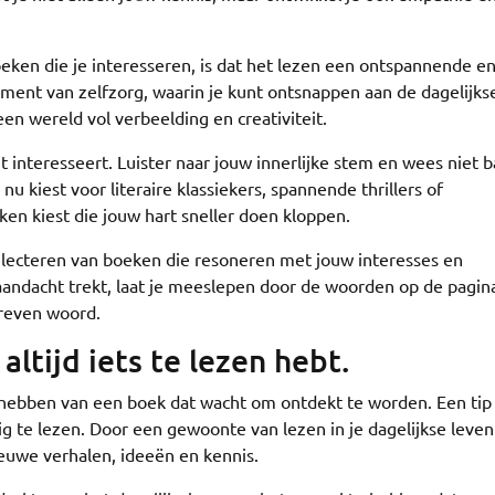
eken die je interesseren, is dat het lezen een ontspannende e
oment van zelfzorg, waarin je kunt ontsnappen aan de dagelijks
n wereld vol verbeelding en creativiteit.
 interesseert. Luister naar jouw innerlijke stem en wees niet 
 kiest voor literaire klassiekers, spannende thrillers of
eken kiest die jouw hart sneller doen kloppen.
selecteren van boeken die resoneren met jouw interesses en
andacht trekt, laat je meeslepen door de woorden op de pagin
hreven woord.
altijd iets te lezen hebt.
 hebben van een boek dat wacht om ontdekt te worden. Een ti
tig te lezen. Door een gewoonte van lezen in je dagelijkse leven
euwe verhalen, ideeën en kennis.