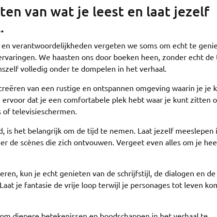
en van wat je leest en laat jezelf
.
en en verantwoordelijkheden vergeten we soms om echt te geni
ervaringen. We haasten ons door boeken heen, zonder echt de t
zelf volledig onder te dompelen in het verhaal.
 creëren van een rustige en ontspannen omgeving waarin je je 
g ervoor dat je een comfortabele plek hebt waar je kunt zitten o
 of televisieschermen.
d, is het belangrijk om de tijd te nemen. Laat jezelf meeslepen 
eer de scènes die zich ontvouwen. Vergeet even alles om je he
en, kun je echt genieten van de schrijfstijl, de dialogen en de
aat je fantasie de vrije loop terwijl je personages tot leven ko
t om diepere betekenissen en boodschappen in het verhaal te