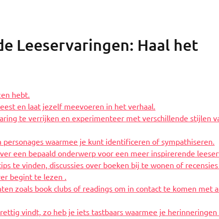
de Leeservaringen: Haal het
ezen hebt.
eest en laat jezelf meevoeren in het verhaal.
ring te verrijken en experimenteer met verschillende stijlen v
 personages waarmee je kunt identificeren of sympathiseren.
over een bepaald onderwerp voor een meer inspirerende leeser
ps te vinden, discussies over boeken bij te wonen of recensies
er begint te lezen .
ten zoals book clubs of readings om in contact te komen met 
rettig vindt, zo heb je iets tastbaars waarmee je herinneringen