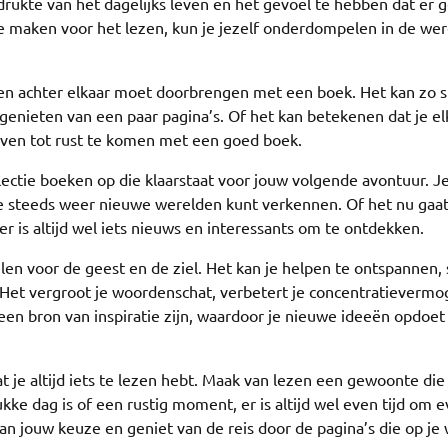
 drukte van het dagelijks leven en het gevoel te hebben dat er 
j te maken voor het lezen, kun je jezelf onderdompelen in de wer
uren achter elkaar moet doorbrengen met een boek. Het kan zo 
 genieten van een paar pagina’s. Of het kan betekenen dat je el
even tot rust te komen met een goed boek.
lectie boeken op die klaarstaat voor jouw volgende avontuur. J
je steeds weer nieuwe werelden kunt verkennen. Of het nu gaa
 er is altijd wel iets nieuws en interessants om te ontdekken.
en voor de geest en de ziel. Het kan je helpen te ontspannen, 
 Het vergroot je woordenschat, verbetert je concentratieverm
een bron van inspiratie zijn, waardoor je nieuwe ideeën opdoet
t je altijd iets te lezen hebt. Maak van lezen een gewoonte die
ukke dag is of een rustig moment, er is altijd wel even tijd om 
an jouw keuze en geniet van de reis door de pagina’s die op je 