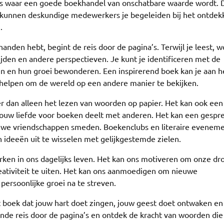
is waar een goede boekhandel van onschatbare waarde wordt. 
, kunnen deskundige medewerkers je begeleiden bij het ontdek
.
anden hebt, begint de reis door de pagina’s. Terwijl je leest, w
en en andere perspectieven. Je kunt je identificeren met de
en en hun groei bewonderen. Een inspirerend boek kan je aan h
 helpen om de wereld op een andere manier te bekijken.
r dan alleen het lezen van woorden op papier. Het kan ook een
jouw liefde voor boeken deelt met anderen. Het kan een gespr
uwe vriendschappen smeden. Boekenclubs en literaire evenem
ideeën uit te wisselen met gelijkgestemde zielen.
rken in ons dagelijks leven. Het kan ons motiveren om onze d
reativiteit te uiten. Het kan ons aanmoedigen om nieuwe
persoonlijke groei na te streven.
t boek dat jouw hart doet zingen, jouw geest doet ontwaken en
ende reis door de pagina’s en ontdek de kracht van woorden die