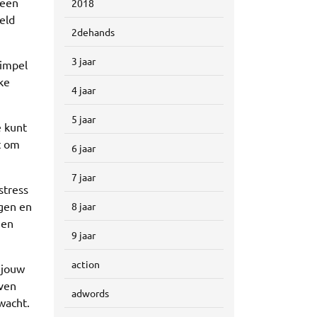
geen
2018
eld
2dehands
3 jaar
simpel
ke
4 jaar
5 jaar
e kunt
t om
6 jaar
7 jaar
stress
ogen en
8 jaar
 en
9 jaar
action
 jouw
even
adwords
wacht.