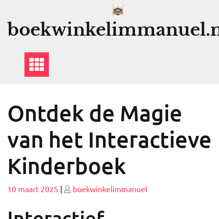
Ga
naar
boekwinkelimmanuel.n
de
inhoud
Ontdek de Magie
van het Interactieve
Kinderboek
Geplaatst
Geplaatst
10 maart 2025
|
boekwinkelimmanuel
op
op
Interactief