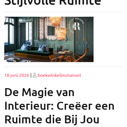
Geplaatst
Geplaatst
18 juni 2026
|
boekwinkelimmanuel
op
op
De Magie van
Interieur: Creëer een
Ruimte die Bij Jou