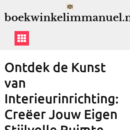
Ga
naar
boekwinkelimmanuel.n
de
inhoud
Ontdek de Kunst
van
Interieurinrichting:
Creëer Jouw Eigen
Stijlvolle Ruimte