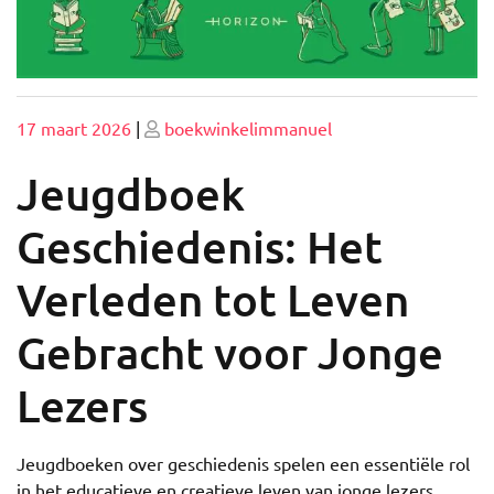
Geplaatst
Geplaatst
17 maart 2026
|
boekwinkelimmanuel
op
op
Jeugdboek
Geschiedenis: Het
Verleden tot Leven
Gebracht voor Jonge
Lezers
Jeugdboeken over geschiedenis spelen een essentiële rol
in het educatieve en creatieve leven van jonge lezers.