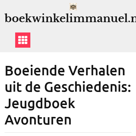
Ga
naar
boekwinkelimmanuel.n
de
inhoud
Boeiende Verhalen
uit de Geschiedenis:
Jeugdboek
Avonturen