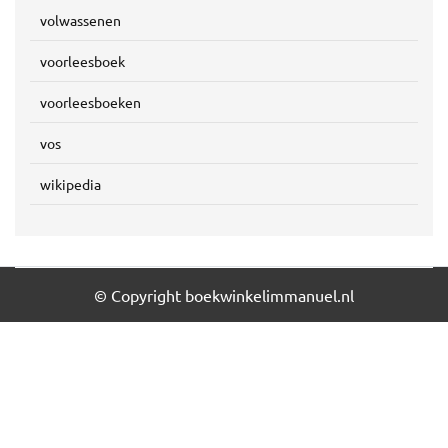
volwassenen
voorleesboek
voorleesboeken
vos
wikipedia
© Copyright boekwinkelimmanuel.nl