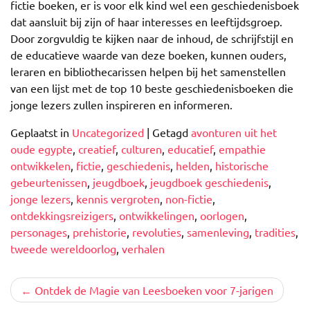
fictie boeken, er is voor elk kind wel een geschiedenisboek
dat aansluit bij zijn of haar interesses en leeftijdsgroep.
Door zorgvuldig te kijken naar de inhoud, de schrijfstijl en
de educatieve waarde van deze boeken, kunnen ouders,
leraren en bibliothecarissen helpen bij het samenstellen
van een lijst met de top 10 beste geschiedenisboeken die
jonge lezers zullen inspireren en informeren.
Geplaatst in
Uncategorized
|
Getagd
avonturen uit het
oude egypte
,
creatief
,
culturen
,
educatief
,
empathie
ontwikkelen
,
fictie
,
geschiedenis
,
helden
,
historische
gebeurtenissen
,
jeugdboek
,
jeugdboek geschiedenis
,
jonge lezers
,
kennis vergroten
,
non-fictie
,
ontdekkingsreizigers
,
ontwikkelingen
,
oorlogen
,
personages
,
prehistorie
,
revoluties
,
samenleving
,
tradities
,
tweede wereldoorlog
,
verhalen
Berichtnavigatie
Ontdek de Magie van Leesboeken voor 7-jarigen