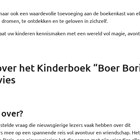
 maar ook een waardevolle toevoeging aan de boekenkast van el
 dromen, te ontdekken en te geloven in zichzelf.
 laat uw kinderen kennismaken met een wereld vol magie, avon
ver het Kinderboek “Boer Bori
vies
 over?
estelde vraag die nieuwsgierige lezers vaak hebben over dit
s mee op een spannende reis vol avontuur en vriendschap. Het
Boris, een nieuwsgierige kat die samen met zijn vriendjes alle