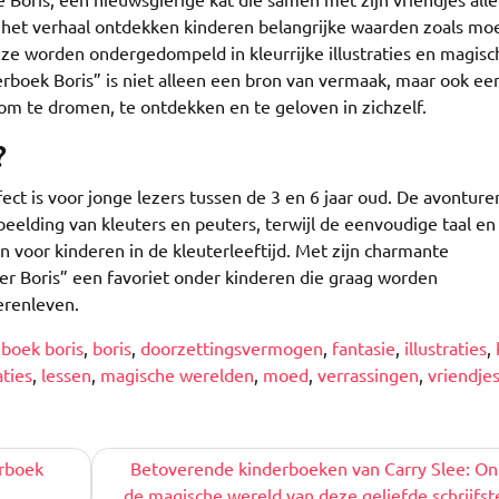
het verhaal ontdekken kinderen belangrijke waarden zoals mo
ze worden ondergedompeld in kleurrijke illustraties en magisc
rboek Boris” is niet alleen een bron van vermaak, maar ook ee
 om te dromen, te ontdekken en te geloven in zichzelf.
?
fect is voor jonge lezers tussen de 3 en 6 jaar oud. De avonture
beelding van kleuters en peuters, terwijl de eenvoudige taal en
en voor kinderen in de kleuterleeftijd. Met zijn charmante
er Boris” een favoriet onder kinderen die graag worden
erenleven.
,
boek boris
,
boris
,
doorzettingsvermogen
,
fantasie
,
illustraties
,
aties
,
lessen
,
magische werelden
,
moed
,
verrassingen
,
vriendje
erboek
Betoverende kinderboeken van Carry Slee: O
de magische wereld van deze geliefde schrijfst