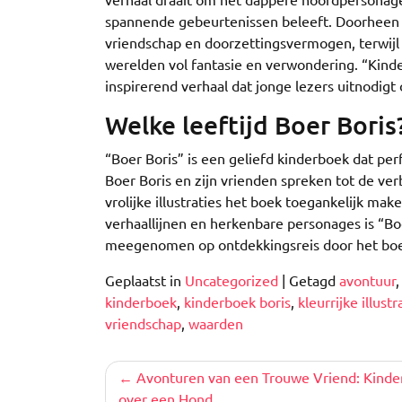
spannende gebeurtenissen beleeft. Doorheen 
vriendschap en doorzettingsvermogen, terwijl 
werelden vol fantasie en verwondering. “Kinde
inspirerend verhaal dat jonge lezers uitnodigt
Welke leeftijd Boer Boris
“Boer Boris” is een geliefd kinderboek dat per
Boer Boris en zijn vrienden spreken tot de ver
vrolijke illustraties het boek toegankelijk mak
verhaallijnen en herkenbare personages is “Bo
meegenomen op ontdekkingsreis door het bo
Geplaatst in
Uncategorized
|
Getagd
avontuur
kinderboek
,
kinderboek boris
,
kleurrijke illustr
vriendschap
,
waarden
Berichtnavigatie
Avonturen van een Trouwe Vriend: Kind
over een Hond