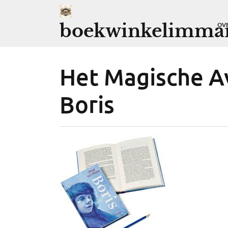
Ga
naar
boekwinkelimman
OV
de
inhoud
Het Magische A
Boris