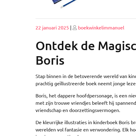
Geplaatst
Geplaatst
22 januari 2025
|
boekwinkelimmanuel
op
op
Ontdek de Magisc
Boris
Stap binnen in de betoverende wereld van kind
prachtig geïllustreerde boek neemt jonge leze
Boris, het dappere hoofdpersonage, is een nie
met zijn trouwe vriendjes beleeft hij spannen
vriendschap en doorzettingsvermogen.
De kleurrijke illustraties in kinderboek Boris
werelden vol fantasie en verwondering. Elk h