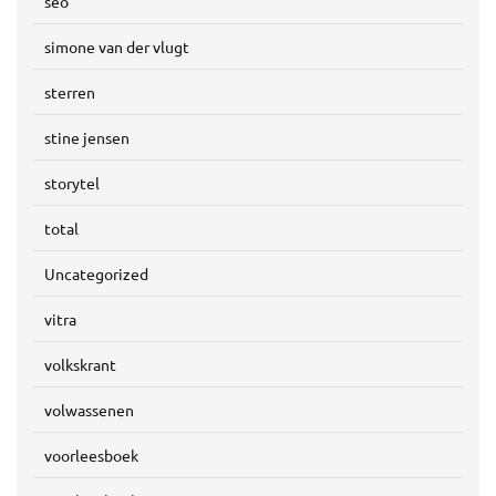
seo
simone van der vlugt
sterren
stine jensen
storytel
total
Uncategorized
vitra
volkskrant
volwassenen
voorleesboek