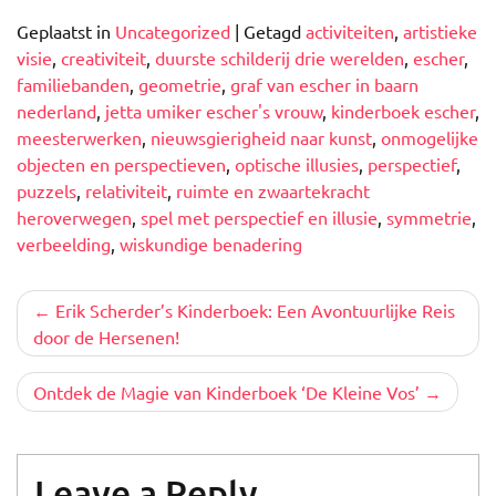
Geplaatst in
Uncategorized
|
Getagd
activiteiten
,
artistieke
visie
,
creativiteit
,
duurste schilderij drie werelden
,
escher
,
familiebanden
,
geometrie
,
graf van escher in baarn
nederland
,
jetta umiker escher's vrouw
,
kinderboek escher
,
meesterwerken
,
nieuwsgierigheid naar kunst
,
onmogelijke
objecten en perspectieven
,
optische illusies
,
perspectief
,
puzzels
,
relativiteit
,
ruimte en zwaartekracht
heroverwegen
,
spel met perspectief en illusie
,
symmetrie
,
verbeelding
,
wiskundige benadering
Berichtnavigatie
Erik Scherder’s Kinderboek: Een Avontuurlijke Reis
door de Hersenen!
Ontdek de Magie van Kinderboek ‘De Kleine Vos’
Leave a Reply