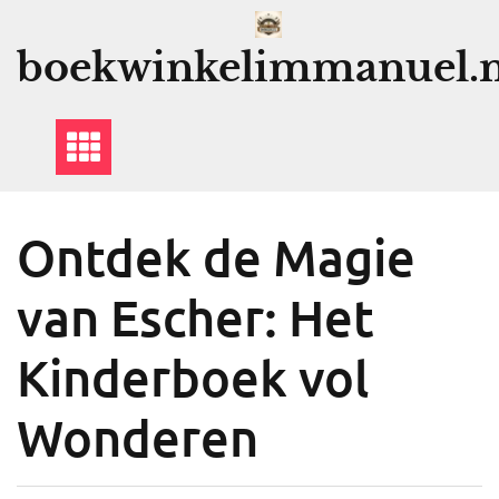
Ga
naar
boekwinkelimmanuel.n
de
inhoud
Ontdek de Magie
van Escher: Het
Kinderboek vol
Wonderen