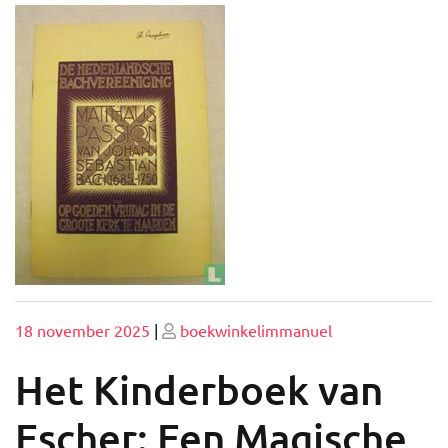
Geplaatst
Geplaatst
18 november 2025
|
boekwinkelimmanuel
op
op
Het Kinderboek van
Escher: Een Magische