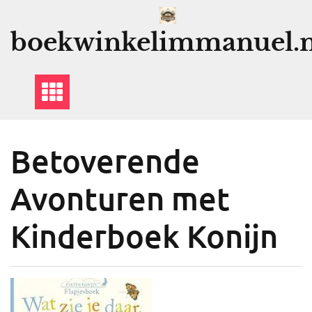
Ga
naar
boekwinkelimmanuel.n
de
inhoud
Betoverende
Avonturen met
Kinderboek Konijn