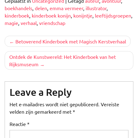
Geplaatst in
Uncategorized
|
Getagd
auteur
,
avontuur
,
boekhandels
,
delen
,
emma vermeer
,
illustrator
,
kinderboek
,
kinderboek konijn
,
konijntje
,
leeftijdsgroepen
,
magie
,
verhaal
,
vriendschap
Berichtnavigatie
Betoverend Kinderboek met Magisch Kerstverhaal
Ontdek de Kunstwereld: Het Kinderboek van het
Rijksmuseum
Leave a Reply
Het e-mailadres wordt niet gepubliceerd.
Vereiste
velden zijn gemarkeerd met
*
Reactie
*