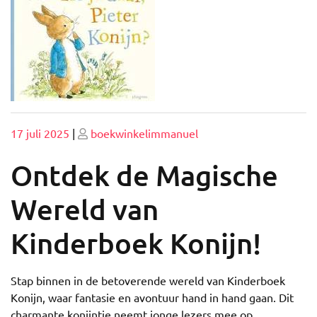
Geplaatst
Geplaatst
17 juli 2025
|
boekwinkelimmanuel
op
op
Ontdek de Magische
Wereld van
Kinderboek Konijn!
Stap binnen in de betoverende wereld van Kinderboek
Konijn, waar fantasie en avontuur hand in hand gaan. Dit
charmante konijntje neemt jonge lezers mee op