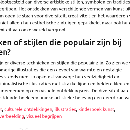
tgesteld aan diverse artistieke stijlen, symbolen en tradities
grijpen. Het ontdekken van verschillende vormen van kunst ui
 open te staan voor diversiteit, creativiteit en het waarderen
niet alleen hun esthetische zintuigen geprikkeld, maar ook hun
xiteit van onze wereld vergroot.
en of stijlen die populair zijn bij
en?
jn er diverse technieken en stijlen die populair zijn. Zo zien we
omerige illustraties die een gevoel van warmte en nostalgie
aties steeds meer in opkomst vanwege hun veelzijdigheid en
minimalistische illustraties met strakke lijnen en heldere kleure
e meenemen op een visuele ontdekkingsreis. De diversiteit aan
 elk kinderboek een unieke artistieke beleving gecreëerd kan w
it
,
culturele ontdekkingen
,
illustraties
,
kinderboek kunst
,
verbeelding
,
visueel begrijpen