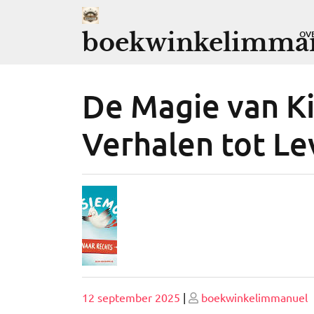
Ga
naar
boekwinkelimman
OV
de
inhoud
De Magie van K
Verhalen tot L
Geplaatst
Geplaatst
12 september 2025
|
boekwinkelimmanuel
op
op