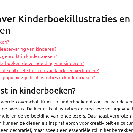
ver Kinderboekillustraties en
ren
eken?
 leeservaring van kinderen?
 gebruikt in kinderboeken?
derboeken de verbeelding van kinderen?
n de culturele horizon van kinderen verbreden?
e populair zijn bij illustraties in kinderboeken?
nst in kinderboeken?
 worden overschat. Kunst in kinderboeken draagt bij aan de verr
nde niveaus. De kleurrijke illustraties en creatieve vormgeving
timuleren de verbeelding van jonge lezers. Daarnaast vergroten
kunnen ze dienen als inspiratiebron voor creativiteit en cultur
leen decoratief, maar speelt een essentiële rol in het betrekke