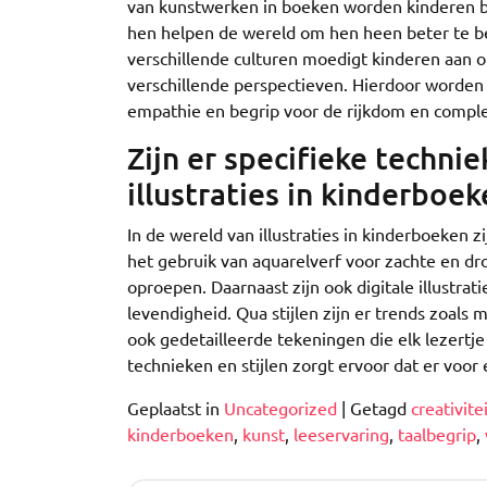
van kunstwerken in boeken worden kinderen bloo
hen helpen de wereld om hen heen beter te be
verschillende culturen moedigt kinderen aan om
verschillende perspectieven. Hierdoor worden 
empathie en begrip voor de rijkdom en comple
Zijn er specifieke techniek
illustraties in kinderboek
In de wereld van illustraties in kinderboeken zi
het gebruik van aquarelverf voor zachte en dr
oproepen. Daarnaast zijn ook digitale illustr
levendigheid. Qua stijlen zijn er trends zoals 
ook gedetailleerde tekeningen die elk lezertj
technieken en stijlen zorgt ervoor dat er voor
Geplaatst in
Uncategorized
|
Getagd
creativite
kinderboeken
,
kunst
,
leeservaring
,
taalbegrip
,