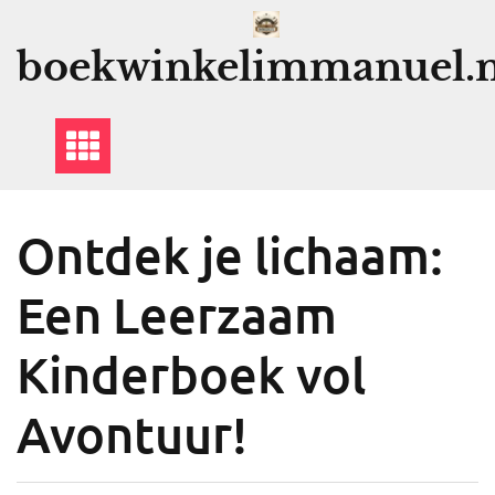
Ga
naar
boekwinkelimmanuel.n
de
inhoud
Ontdek je lichaam:
Een Leerzaam
Kinderboek vol
Avontuur!