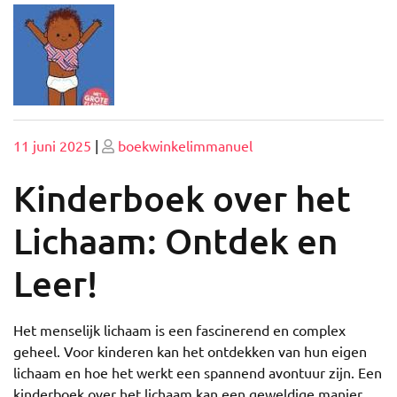
Geplaatst
Geplaatst
11 juni 2025
|
boekwinkelimmanuel
op
op
Kinderboek over het
Lichaam: Ontdek en
Leer!
Het menselijk lichaam is een fascinerend en complex
geheel. Voor kinderen kan het ontdekken van hun eigen
lichaam en hoe het werkt een spannend avontuur zijn. Een
kinderboek over het lichaam kan een geweldige manier