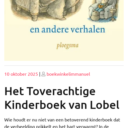
Geplaatst
Geplaatst
10 oktober 2025
|
boekwinkelimmanuel
op
op
Het Toverachtige
Kinderboek van Lobel
Wie houdt er nu niet van een betoverend kinderboek dat
de verbeelding prikkelt en het hart verwarmt? In de