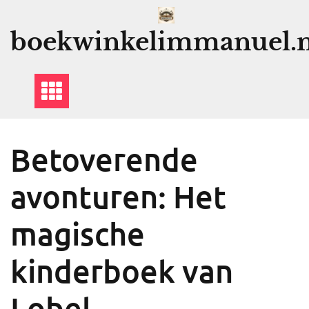
Ga
naar
boekwinkelimmanuel.n
de
inhoud
Betoverende
avonturen: Het
magische
kinderboek van
Lobel