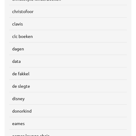
christofoor
clavis
clc boeken
dagen
data
de fakkel
de slegte
disney
donorkind
eames
eames lounge chair