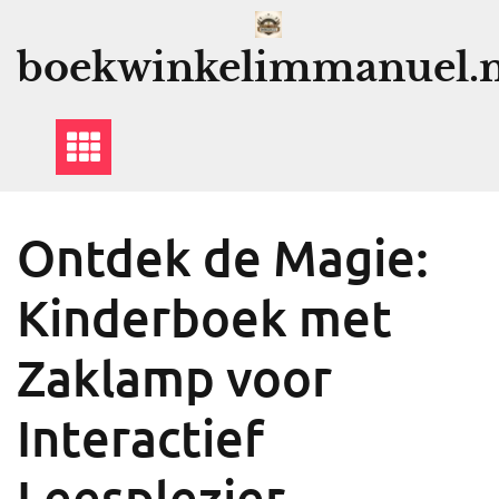
Ga
naar
boekwinkelimmanuel.n
de
inhoud
Ontdek de Magie:
Kinderboek met
Zaklamp voor
Interactief
Leesplezier