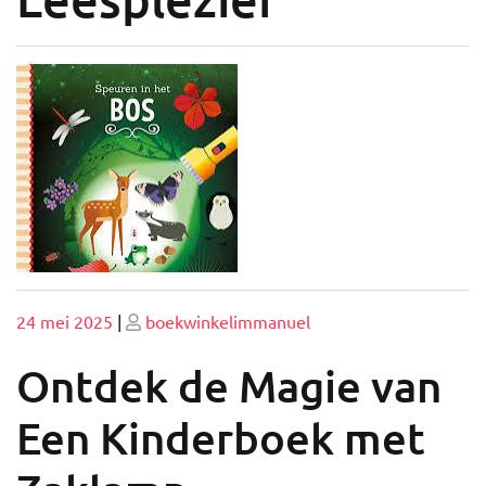
Geplaatst
Geplaatst
24 mei 2025
|
boekwinkelimmanuel
op
op
Ontdek de Magie van
Een Kinderboek met