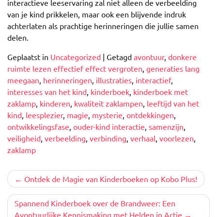
interactieve leeservaring zal niet alleen de verbeelding
van je kind prikkelen, maar ook een blijvende indruk
achterlaten als prachtige herinneringen die jullie samen
delen.
Geplaatst in
Uncategorized
|
Getagd
avontuur
,
donkere
ruimte lezen effectief effect vergroten
,
generaties lang
meegaan
,
herinneringen
,
illustraties
,
interactief
,
interesses van het kind
,
kinderboek
,
kinderboek met
zaklamp
,
kinderen
,
kwaliteit zaklampen
,
leeftijd van het
kind
,
leesplezier
,
magie
,
mysterie
,
ontdekkingen
,
ontwikkelingsfase
,
ouder-kind interactie
,
samenzijn
,
veiligheid
,
verbeelding
,
verbinding
,
verhaal
,
voorlezen
,
zaklamp
Berichtnavigatie
Ontdek de Magie van Kinderboeken op Kobo Plus!
Spannend Kinderboek over de Brandweer: Een
Avontuurlijke Kennismaking met Helden in Actie