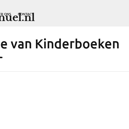
uel.nl
ER ONS
CONTACT
e van Kinderboeken
r