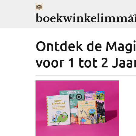
Ga
naar
boekwinkelimman
OV
de
inhoud
Ontdek de Magi
voor 1 tot 2 Jaa