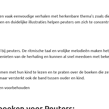
en vaak eenvoudige verhalen met herkenbare thema’s zoals di
nnen en duidelijke illustraties helpen peuters om zich te concent
d bij peuters. De ritmische taal en vrolijke melodieën maken het
n genieten van de herhaling en kunnen al snel meedoen met bek
amen met hun kind te lezen en te praten over de boeken die ze
 maar versterkt ook de band tussen ouder en kind.
hten voorbehouden
boeken voor Peuters: