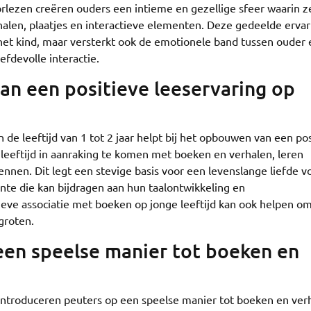
orlezen creëren ouders een intieme en gezellige sfeer waarin z
len, plaatjes en interactieve elementen. Deze gedeelde ervar
 het kind, maar versterkt ook de emotionele band tussen ouder 
efdevolle interactie.
an een positieve leeservaring op
de leeftijd van 1 tot 2 jaar helpt bij het opbouwen van een po
 leeftijd in aanraking te komen met boeken en verhalen, leren
nnen. Dit legt een stevige basis voor een levenslange liefde v
e die kan bijdragen aan hun taalontwikkeling en
ieve associatie met boeken op jonge leeftijd kan ook helpen o
groten.
een speelse manier tot boeken en
r introduceren peuters op een speelse manier tot boeken en ver