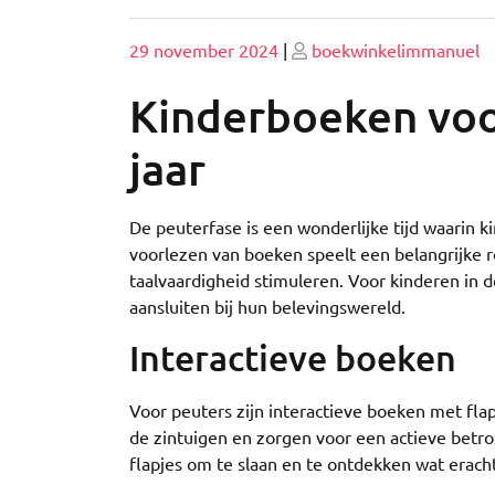
Geplaatst
Geplaatst
29 november 2024
|
boekwinkelimmanuel
op
op
Kinderboeken voor
jaar
De peuterfase is een wonderlijke tijd waarin
voorlezen van boeken speelt een belangrijke r
taalvaardigheid stimuleren. Voor kinderen in de 
aansluiten bij hun belevingswereld.
Interactieve boeken
Voor peuters zijn interactieve boeken met fla
de zintuigen en zorgen voor een actieve betro
flapjes om te slaan en te ontdekken wat eracht