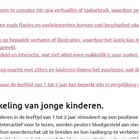
en te complex zijn qua verhaallijn of taalgebruik, waardoor p
n zoals flapjes en voelelementen kunnen snel beschadigd rak
p bepaalde verhalen of illustraties, waardoor het lastig kan z
spreekt.
ld en interactie, wat niet altijd even makkelijk is voor ouders
g moeite met zitten en luisteren tijdens het voorlezen, wat d
r de leeftijd van 1 tot 2 jaar kan beperkt zijn in vergelijking
keling van jonge kinderen.
ren in de leeftijd van 1 tot 2 jaar stimuleert op een positieve
interactief voor te lezen, worden peuters blootgesteld aan ni
hun woordenschat uit te breiden en hun taalbegrip te verbeter