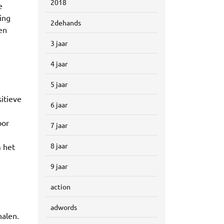
2018
e
ing
2dehands
en
3 jaar
4 jaar
5 jaar
sitieve
6 jaar
oor
7 jaar
8 jaar
m het
9 jaar
action
adwords
halen.