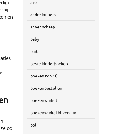
edigd
ako
rbij
andre kuipers
zen en
annet schaap
baby
bart
laties
beste kinderboeken
et
boeken top 10
boekenbestellen
ten
boekenwinkel
boekenwinkel hilversum
en
bol
 ze op