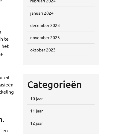
e
februari 2024
januari 2024
december 2023
n
november 2023
ch te
n het
oktober 2023
g.
iteit
Categorieën
tasieën
kkeling
10 jaar
11 jaar
n.
12 jaar
r en