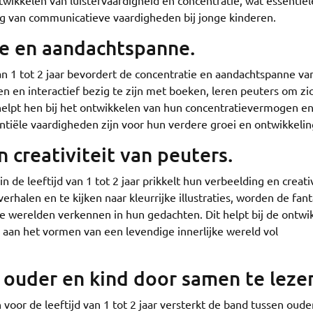
twikkelen van luistervaardigheid en concentratie, wat essentiël
ng van communicatieve vaardigheden bij jonge kinderen.
ie en aandachtspanne.
an 1 tot 2 jaar bevordert de concentratie en aandachtspanne va
n en interactief bezig te zijn met boeken, leren peuters om zi
t helpt hen bij het ontwikkelen van hun concentratievermogen e
tiële vaardigheden zijn voor hun verdere groei en ontwikkelin
n creativiteit van peuters.
de leeftijd van 1 tot 2 jaar prikkelt hun verbeelding en creativ
erhalen en te kijken naar kleurrijke illustraties, worden de fan
 werelden verkennen in hun gedachten. Dit helpt bij de ontwi
 aan het vormen van een levendige innerlijke wereld vol
 ouder en kind door samen te leze
oor de leeftijd van 1 tot 2 jaar versterkt de band tussen oude