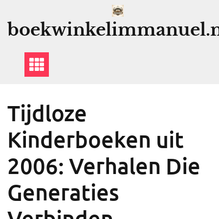
Ga
naar
boekwinkelimmanuel.n
de
inhoud
Tijdloze
Kinderboeken uit
2006: Verhalen Die
Generaties
Verbinden