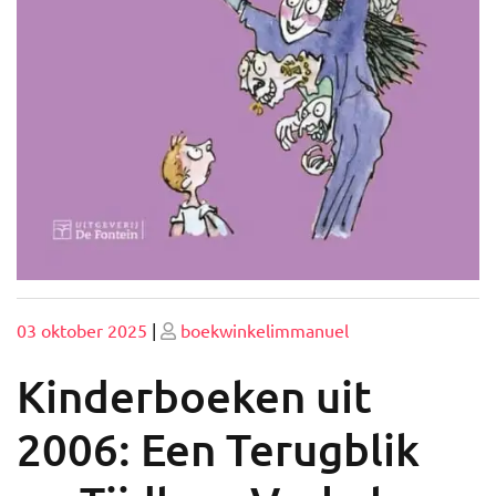
Geplaatst
Geplaatst
03 oktober 2025
|
boekwinkelimmanuel
op
op
Kinderboeken uit
2006: Een Terugblik