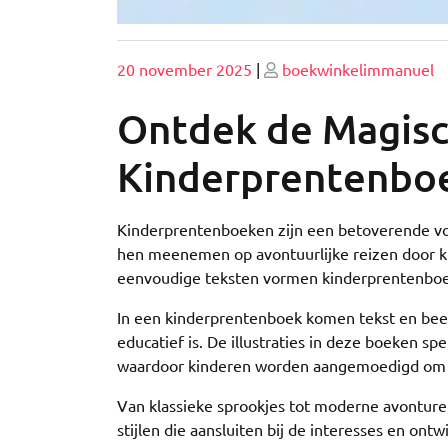
Geplaatst
Geplaatst
20 november 2025
|
boekwinkelimmanuel
op
op
Ontdek de Magisc
Kinderprentenbo
Kinderprentenboeken zijn een betoverende vor
hen meenemen op avontuurlijke reizen door kle
eenvoudige teksten vormen kinderprentenboek
In een kinderprentenboek komen tekst en beel
educatief is. De illustraties in deze boeken sp
waardoor kinderen worden aangemoedigd om hu
Van klassieke sprookjes tot moderne avonture
stijlen die aansluiten bij de interesses en on