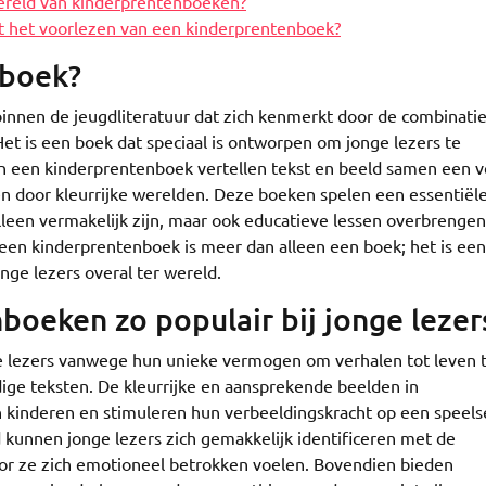
wereld van kinderprentenboeken?
it het voorlezen van een kinderprentenboek?
nboek?
innen de jeugdliteratuur dat zich kenmerkt door de combinati
Het is een boek dat speciaal is ontworpen om jonge lezers te
In een kinderprentenboek vertellen tekst en beeld samen een v
 door kleurrijke werelden. Deze boeken spelen een essentiële 
lleen vermakelijk zijn, maar ook educatieve lessen overbrenge
een kinderprentenboek is meer dan alleen een boek; het is een
nge lezers overal ter wereld.
oeken zo populair bij jonge lezer
ge lezers vanwege hun unieke vermogen om verhalen tot leven 
ige teksten. De kleurrijke en aansprekende beelden in
 kinderen en stimuleren hun verbeeldingskracht op een speels
 kunnen jonge lezers zich gemakkelijk identificeren met de
oor ze zich emotioneel betrokken voelen. Bovendien bieden