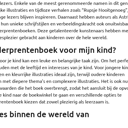
 lezers. Enkele van de meest gerenommeerde namen in dit genr
ijke illustraties en tijdloze verhalen zoals “Rupsje Nooitgenoeg”
nge lezers blijven inspireren. Daarnaast hebben auteurs als Astr
hun unieke schrijfstijlen en verbeeldingskracht ook onuitwisba
nderprentenboeken. Deze getalenteerde kunstenaars hebben me
eesplezier gebracht aan kinderen over de hele wereld.
nderprentenboek voor mijn kind?
or je kind kan een leuke en belangrijke taak zijn. Om het perf
uden met de leeftijd en interesses van je kind. Voor jongere ki
 kleurrijke illustraties ideaal zijn, terwijl oudere kinderen
 met diepere thema’s en complexere illustraties. Het is ook nu
arden die het boek overbrengt, zodat het aansluit bij de opv
e kind naar de boekwinkel te gaan en verschillende opties te
entenboek kiezen dat zowel plezierig als leerzaam is.
res binnen de wereld van