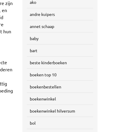
ako
e zijn
, en
andre kuipers
id
re
annet schaap
t hun
baby
bart
ecte
beste kinderboeken
nderen
boeken top 10
ttig
boekenbestellen
oeding
boekenwinkel
boekenwinkel hilversum
bol