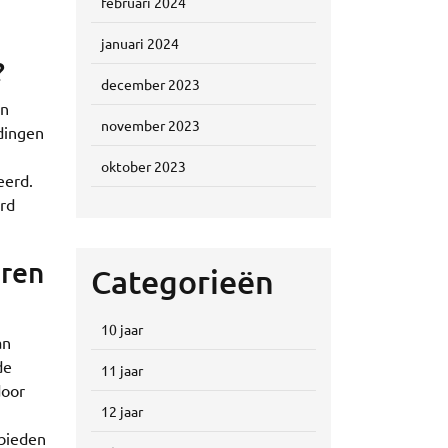
februari 2024
januari 2024
?
december 2023
en
november 2023
ldingen
oktober 2023
eerd.
erd
eren
Categorieën
10 jaar
an
de
11 jaar
door
12 jaar
 bieden