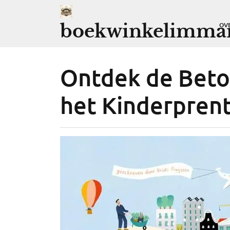
Ga
naar
boekwinkelimman
OV
de
inhoud
Ontdek de Beto
het Kinderpren