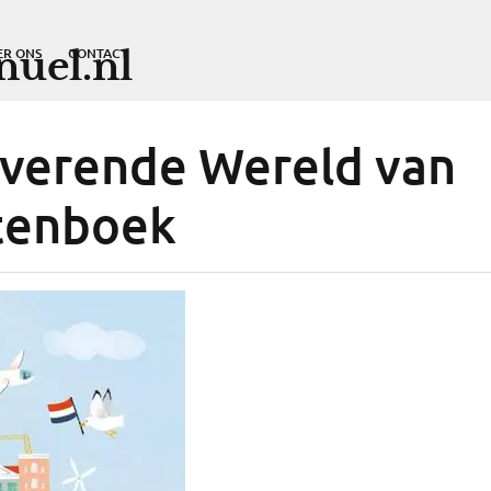
uel.nl
ER ONS
CONTACT
verende Wereld van
tenboek