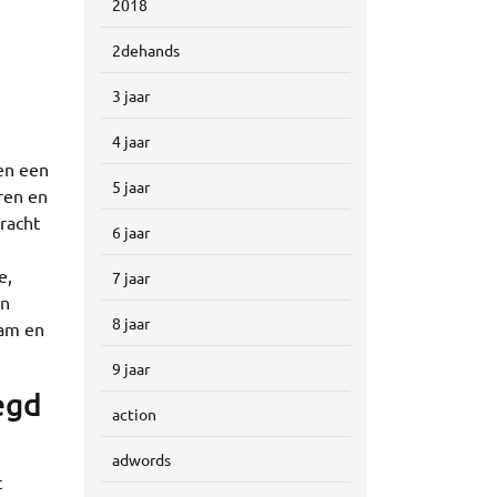
2018
2dehands
3 jaar
4 jaar
en een
5 jaar
uren en
kracht
6 jaar
e,
7 jaar
en
8 jaar
aam en
9 jaar
egd
action
adwords
t