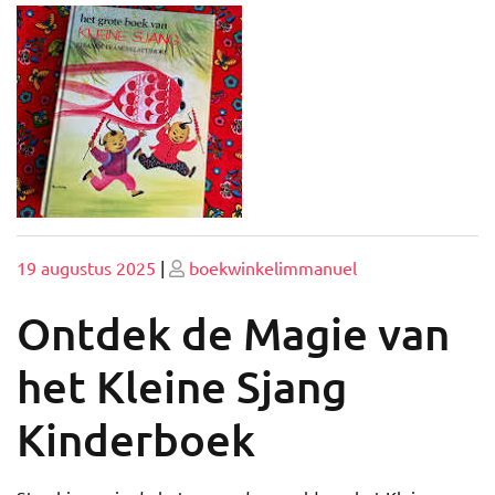
Geplaatst
Geplaatst
19 augustus 2025
|
boekwinkelimmanuel
op
op
Ontdek de Magie van
het Kleine Sjang
Kinderboek