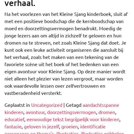
verhaal.
Na het voorlezen van het Kleine Sjang kinderboek, sluit af
met een positieve boodschap die de kernboodschap van
moed en doorzettingsvermogen benadrukt. Moedig de
jonge lezers aan om altijd in zichzelf te geloven en hun
dromen na te streven, net zoals Kleine Sjang dat doet. Je
kunt ook een leuke activiteit organiseren die aansluit bij
het verhaal, zoals het maken van een tekening van de
favoriete scène uit het boek of het bedenken van een
eigen avontuur voor Kleine Sjang. Op deze manier wordt
niet alleen het plezier van lezen vergroot, maar worden
ook waardevolle lessen over zelfvertrouwen en
vastberadenheid versterkt.
Geplaatst in
Uncategorized
|
Getagd
aandachtsspanne
kinderen
,
avontuur
,
doorzettingsvermogen
,
dromen
,
educatief
,
eenvoudige tekst begrijpelijk voor kinderen
,
fantasie
,
geloven in jezelf
,
groeien
,
identificatie
personages en thema's
,
illustraties
,
illustraties prikkelen