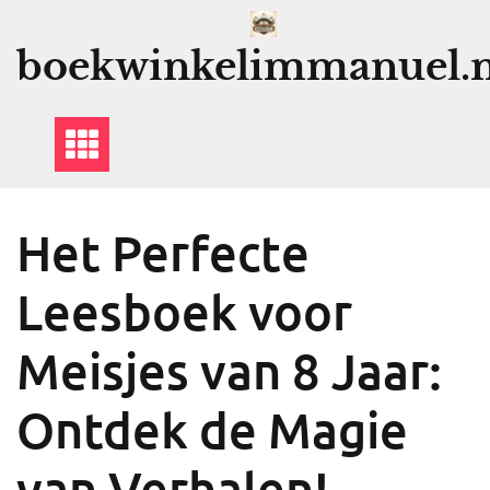
Ga
naar
boekwinkelimmanuel.n
de
inhoud
Het Perfecte
Leesboek voor
Meisjes van 8 Jaar:
Ontdek de Magie
van Verhalen!