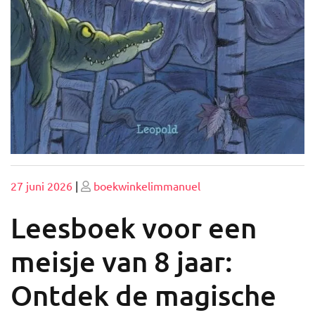
Geplaatst
Geplaatst
27 juni 2026
|
boekwinkelimmanuel
op
op
Leesboek voor een
meisje van 8 jaar:
Ontdek de magische