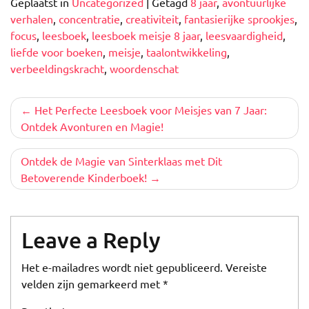
Geplaatst in
Uncategorized
|
Getagd
8 jaar
,
avontuurlijke
verhalen
,
concentratie
,
creativiteit
,
fantasierijke sprookjes
,
focus
,
leesboek
,
leesboek meisje 8 jaar
,
leesvaardigheid
,
liefde voor boeken
,
meisje
,
taalontwikkeling
,
verbeeldingskracht
,
woordenschat
Berichtnavigatie
Het Perfecte Leesboek voor Meisjes van 7 Jaar:
Ontdek Avonturen en Magie!
Ontdek de Magie van Sinterklaas met Dit
Betoverende Kinderboek!
Leave a Reply
Het e-mailadres wordt niet gepubliceerd.
Vereiste
velden zijn gemarkeerd met
*