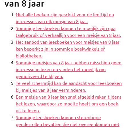
van 8 jaar
Niet alle boeken zijn geschikt voor de leeftijd en
interesses van elk meisje van 8 jaar.
Sommige leesboeken kunnen te moeilijk zijn qua
taalgebruik of verhaallijn voor een meisje van 8 jaar.
Het aanbod van leesboeken voor meisjes van 8 jaar
kan beperkt zijn in sommige boekwinkels of
bibliotheken.
Sommige meisjes van 8 jaar hebben misschien geen
interesse in lezen en vinden het moeilijk om
gemotiveerd te blijven.
Te veel schermtijd kan de aandacht voor leesboeken
bij meisjes van 8 jaar verminderen.
Een meisje van 8 jaar kan snel afgeleid raken tijdens
het lezen, waardoor ze moeite heeft om een boek
uit te lezen.
Sommige leesboeken kunnen stereotiepe
genderrollen bevatten die niet overeenkomen met