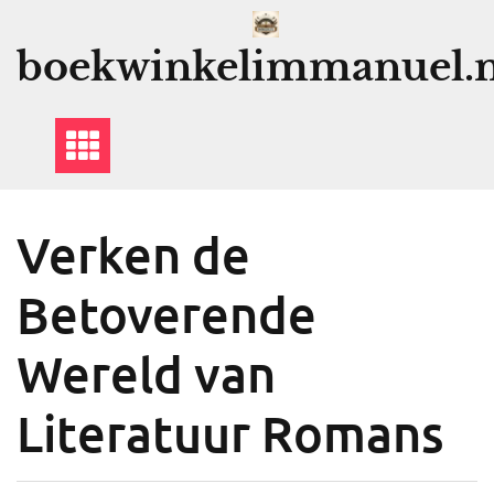
Ga
naar
boekwinkelimmanuel.n
de
inhoud
Verken de
Betoverende
Wereld van
Literatuur Romans